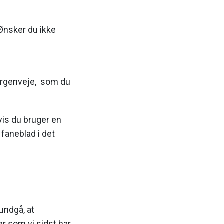
 Ønsker du ikke
"
urgenveje, som du
vis du bruger en
 faneblad i det
undgå, at
er som vi sidst har