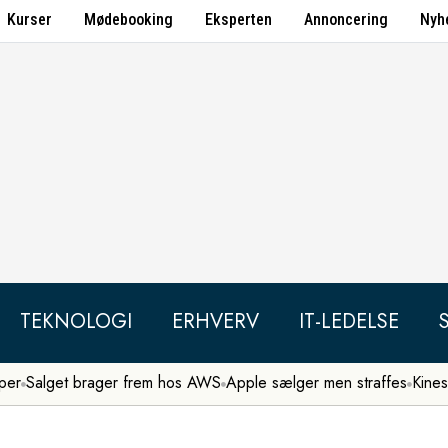
Kurser
Mødebooking
Eksperten
Annoncering
Nyh
TEKNOLOGI
ERHVERV
IT-LEDELSE
per
Salget brager frem hos AWS
Apple sælger men straffes
Kines