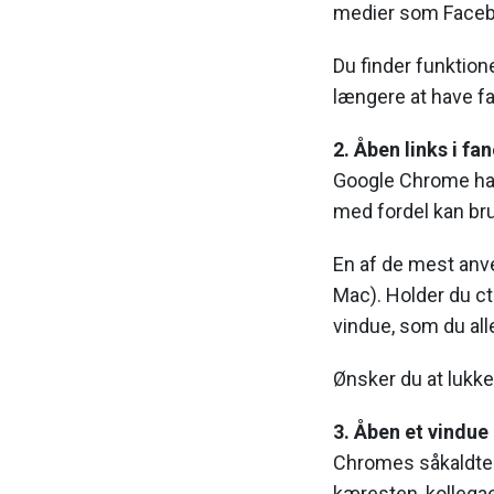
medier som Faceb
Du finder funktion
længere at have fan
2. Åben links i fa
Google Chrome har
med fordel kan br
En af de mest anve
Mac). Holder du ctr
vindue, som du all
Ønsker du at lukke 
3. Åben et vindue
Chromes såkaldte I
kæresten, kollegae