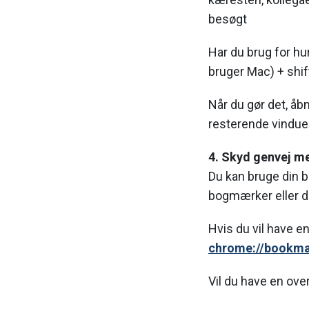
besøgt
Har du brug for hur
bruger Mac) + shift
Når du gør det, åbn
resterende vinduer 
4. Skyd genvej m
Du kan bruge din b
bogmærker eller di
Hvis du vil have e
chrome://bookma
Vil du have en over