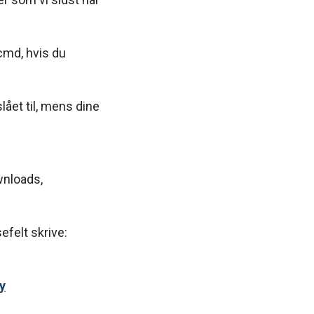
(cmd, hvis du
lået til, mens dine
wnloads,
efelt skrive:
y