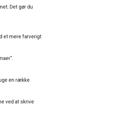
net. Det gør du
d et mere farverigt
maer".
ruge en række
e ved at skrive