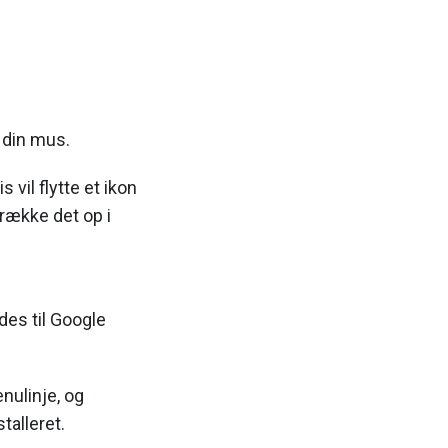
d din mus.
vil flytte et ikon
trække det op i
ndes til Google
nulinje, og
talleret.