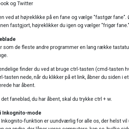
ook og Twitter
en ved at højreklikke på en fane og vælge "fastgør fane".
en fastgjort, højreklikker du igen og vælger "frigør fane.
neblade
 som de fleste andre programmer en lang række tastat
uge.
ndelige finder du ved at bruge ctrl-tasten (cmd-tasten h
l-tasten nede, når du klikker på et link, åbner du siden i et
erede har åbent.
det faneblad, du har åbent, skal du trykke ctrl + w.
 i Inkognito-mode
nkognito-funktion er uundværlig for alle os, der helst vil 
n og andre, der låner vores computere, kan se, hvilke sid