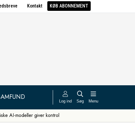
edsbreve
Kontakt
KØB ABONNEMENT
SAMFUND
Log ind
Søg
Menu
iske AI-modeller giver kontrol