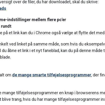
rsigt over de filer, du har downloadet, skal du skrive:
ads
e-indstillinger mellem flere pc'er
s rundt
kke på et link kan du i Chrome også vælge at flytte det me
kelt ved linket på samme måde, som hvis du eksempelvis 
l du åbne et link i et nyt faneblad, kan du på denne måde 
blade.
rtalt om
de mange smarte tilføjelsesprogrammer
, der fi
 de mange tilføjelsesprogrammer en knap i browserens me
t blive trang, hvis du har mange tilføjelsesprogrammer ins