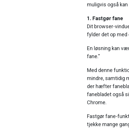
muligvis også kan 
1. Fastgør fane
Dit browser-vindue
fylder det op med 
En løsning kan væ
fane."
Med denne funktio
mindre, samtidig m
der hæfter faneblad
fanebladet også s
Chrome.
Fastgør fane-funkt
tjekke mange gang