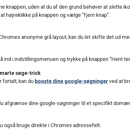
rne knappen, uden at du af den grund behøver at slette iko
at højreklikke på knappen og vælge "fjern knap".
 Chromes anonyme grå layout, kan du let skifte det ud me
gå ind i indstillingsmenuen og trykke på knappen "Hent te
smarte søge-trick
r fortalt, kan du
booste dine google-søgninger
ved at b
u afgrænse dine google-søgninger til et specifikt domæn
du også bruge direkte i Chromes adressefelt.