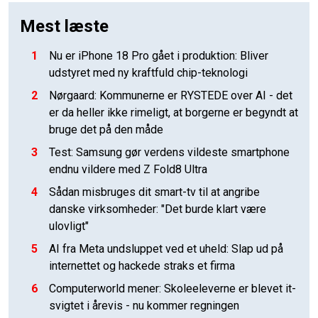
Mest læste
1
Nu er iPhone 18 Pro gået i produktion: Bliver
udstyret med ny kraftfuld chip-teknologi
2
Nørgaard: Kommunerne er RYSTEDE over AI - det
er da heller ikke rimeligt, at borgerne er begyndt at
bruge det på den måde
3
Test: Samsung gør verdens vildeste smartphone
endnu vildere med Z Fold8 Ultra
4
Sådan misbruges dit smart-tv til at angribe
danske virksomheder: "Det burde klart være
ulovligt"
5
AI fra Meta undsluppet ved et uheld: Slap ud på
internettet og hackede straks et firma
6
Computerworld mener: Skoleeleverne er blevet it-
svigtet i årevis - nu kommer regningen