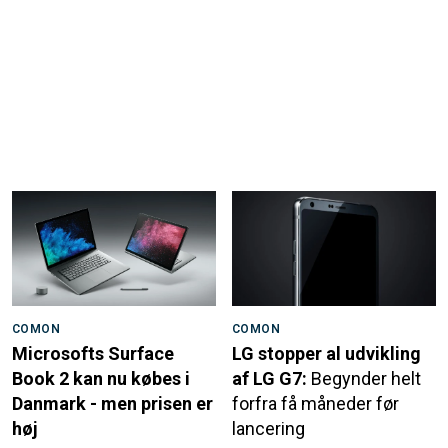
COMON
COMON
Microsofts Surface
LG stopper al udvikling
Book 2 kan nu købes i
af LG G7:
Begynder helt
Danmark - men prisen er
forfra få måneder før
høj
lancering