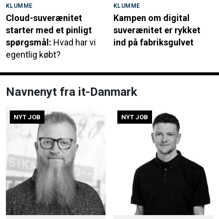
KLUMME
KLUMME
Cloud-suverænitet
Kampen om digital
starter med et pinligt
suverænitet er rykket
spørgsmål:
Hvad har vi
ind på fabriksgulvet
egentlig købt?
Navnenyt fra it-Danmark
NYT JOB
NYT JOB