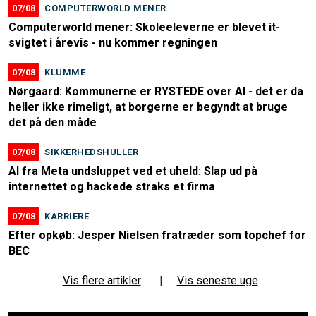
07/08
COMPUTERWORLD MENER
Computerworld mener: Skoleeleverne er blevet it-
svigtet i årevis - nu kommer regningen
07/08
KLUMME
Nørgaard: Kommunerne er RYSTEDE over AI - det er da
heller ikke rimeligt, at borgerne er begyndt at bruge
det på den måde
07/08
SIKKERHEDSHULLER
AI fra Meta undsluppet ved et uheld: Slap ud på
internettet og hackede straks et firma
07/08
KARRIERE
Efter opkøb: Jesper Nielsen fratræder som topchef for
BEC
Vis flere artikler
|
Vis seneste uge