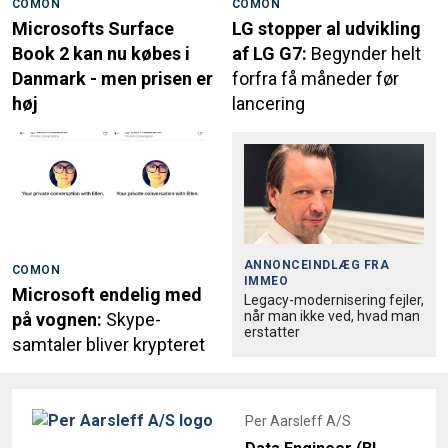
COMON
COMON
Microsofts Surface
LG stopper al udvikling
Book 2 kan nu købes i
af LG G7:
Begynder helt
Danmark - men prisen er
forfra få måneder før
høj
lancering
ANNONCEINDLÆG FRA
COMON
IMMEO
Microsoft endelig med
Legacy-modernisering fejler,
når man ikke ved, hvad man
på vognen:
Skype-
erstatter
samtaler bliver krypteret
Per Aarsleff A/S