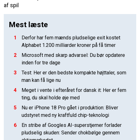
af spil
Mest læste
1
Derfor har fem mænds pludselige exit kostet
Alphabet 1.200 milliarder kroner på få timer
2
Microsoft med skarp advarsel: Du bør opdatere
inden for tre dage
3
Test: Her er den bedste kompakte højttaler, som
man kan få lige nu
4
Meget i vente i efteråret for dansk it: Her er fem
ting, du skal holde øje med
5
Nu er iPhone 18 Pro gået i produktion: Bliver
udstyret med ny kraftfuld chip-teknologi
6
En stribe af Googles AI-superstjerner forlader
pludselig skuden: Sender chokbølge gennem