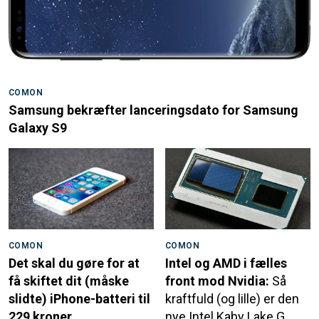
COMON
Samsung bekræfter lanceringsdato for Samsung
Galaxy S9
COMON
COMON
Det skal du gøre for at
Intel og AMD i fælles
få skiftet dit (måske
front mod Nvidia:
Så
slidte) iPhone-batteri til
kraftfuld (og lille) er den
229 kroner
nye Intel Kaby Lake G