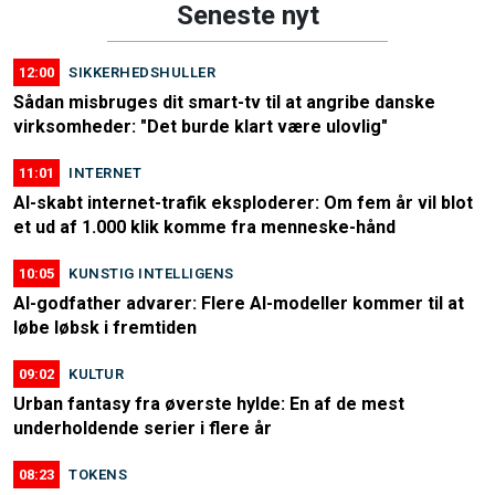
Seneste nyt
12:00
SIKKERHEDSHULLER
Sådan misbruges dit smart-tv til at angribe danske
virksomheder: "Det burde klart være ulovlig"
11:01
INTERNET
AI-skabt internet-trafik eksploderer: Om fem år vil blot
et ud af 1.000 klik komme fra menneske-hånd
10:05
KUNSTIG INTELLIGENS
AI-godfather advarer: Flere AI-modeller kommer til at
løbe løbsk i fremtiden
09:02
KULTUR
Urban fantasy fra øverste hylde: En af de mest
underholdende serier i flere år
08:23
TOKENS