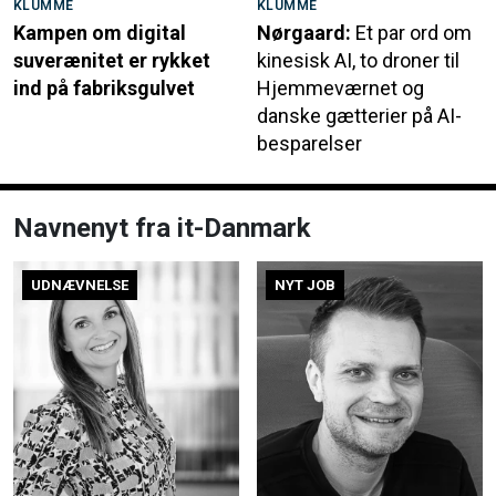
KLUMME
KLUMME
Kampen om digital
Nørgaard:
Et par ord om
suverænitet er rykket
kinesisk AI, to droner til
ind på fabriksgulvet
Hjemmeværnet og
danske gætterier på AI-
besparelser
Navnenyt fra it-Danmark
UDNÆVNELSE
NYT JOB