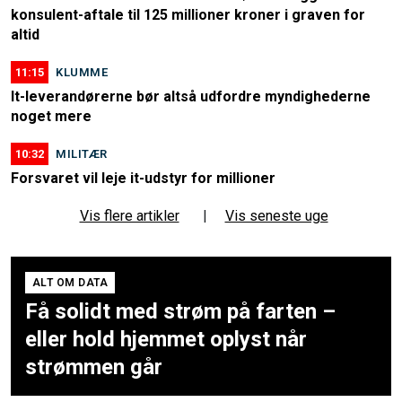
konsulent-aftale til 125 millioner kroner i graven for
altid
11:15
KLUMME
It-leverandørerne bør altså udfordre myndighederne
noget mere
10:32
MILITÆR
Forsvaret vil leje it-udstyr for millioner
Vis flere artikler
|
Vis seneste uge
ALT OM DATA
Få solidt med strøm på farten –
eller hold hjemmet oplyst når
strømmen går