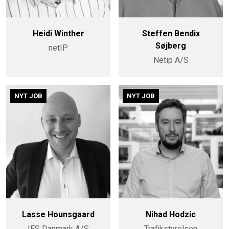
Heidi Winther
Steffen Bendix
Søjberg
netIP
Netip A/S
NYT JOB
NYT JOB
Lasse Hounsgaard
Nihad Hodzic
IFS Danmark A/S
Trafikstyrelsen