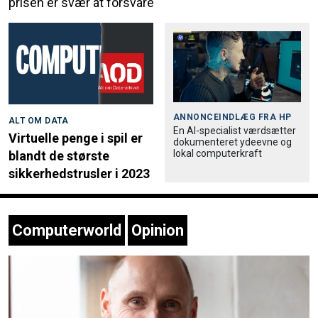
prisen er svær at forsvare
ANNONCEINDLÆG FRA
HP
ALT OM DATA
En AI-specialist værdsætter
Virtuelle penge i spil er
dokumenteret ydeevne og
lokal computerkraft
blandt de største
sikkerhedstrusler i 2023
Computerworld
Opinion