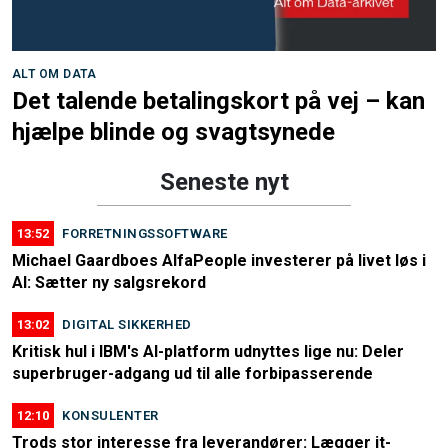
ALT OM DATA
Det talende betalingskort på vej – kan
hjælpe blinde og svagtsynede
Seneste nyt
13:52
FORRETNINGSSOFTWARE
Michael Gaardboes AlfaPeople investerer på livet løs i
AI: Sætter ny salgsrekord
13:02
DIGITAL SIKKERHED
Kritisk hul i IBM's AI-platform udnyttes lige nu: Deler
superbruger-adgang ud til alle forbipasserende
12:10
KONSULENTER
Trods stor interesse fra leverandører: Lægger it-