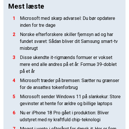
Mest læste
1
Microsoft med skarp advarsel: Du bør opdatere
inden for tre dage
2
Norske efterforskere skiller fjernsyn ad og har
fundet svaret: Sådan bliver dit Samsung smart-tv
misbrugt
3
Disse ukendte it-rigmænds formuer er vokset
mere end alle andres på et år: Formue 39-doblet
på et år
4
Microsoft træder på bremsen: Sætter nu grænser
for de ansattes tokenforbrug
5
Microsoft sender Windows 11 på slankekur: Store
gevinster at hente for ældre og billige laptops
6
Nu er iPhone 18 Pro gået i produktion: Bliver
udstyret med ny kraftfuld chip-teknologi
7
Meget i vente i efteråret for dansk it: Her er fem