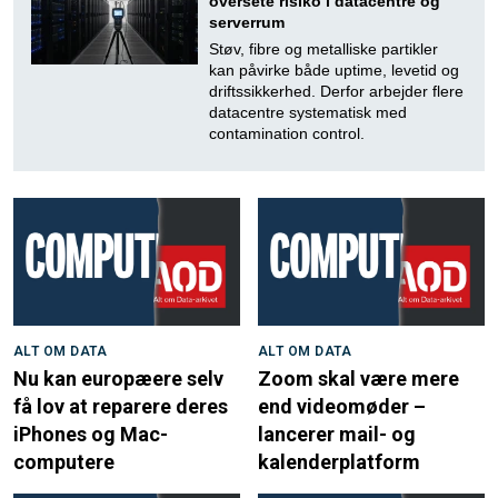
oversete risiko i datacentre og
serverrum
Støv, fibre og metalliske partikler
kan påvirke både uptime, levetid og
driftssikkerhed. Derfor arbejder flere
datacentre systematisk med
contamination control.
ALT OM DATA
ALT OM DATA
Nu kan europæere selv
Zoom skal være mere
få lov at reparere deres
end videomøder –
iPhones og Mac-
lancerer mail- og
computere
kalenderplatform