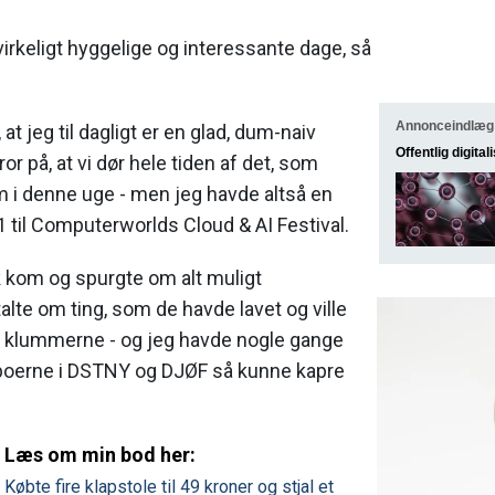
virkeligt hyggelige og interessante dage, så
Annonceindlæg
at jeg til dagligt er en glad, dum-naiv
Offentlig digital
ror på, at vi dør hele tiden af det, som
m i denne uge - men jeg havde altså en
 til Computerworlds Cloud & AI Festival.
k kom og spurgte om alt muligt
alte om ting, som de havde lavet og ville
 klummerne - og jeg havde nogle gange
naboerne i DSTNY og DJØF så kunne kapre
Læs om min bod her:
Købte fire klapstole til 49 kroner og stjal et