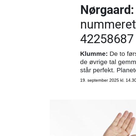
Nørgaard:
nummeret t
42258687 -
Klumme:
De to førs
de øvrige tal gemme
står perfekt. Planet
19. september 2025 kl. 14.3