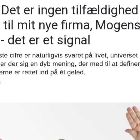
Det er ingen tilfældighed
il mit nye firma, Mogens.
 det er et signal
te cifre er naturligvis svaret på livet, universe
r der sig en dyb mening, der med til at define
erne er rettet ind på ét geled.
0