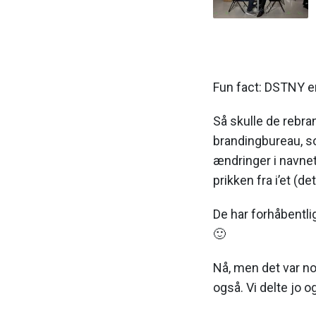
Fun fact: DSTNY er
Så skulle de rebra
brandingbureau, s
ændringer i navnet:
prikken fra i’et (de
De har forhåbentlig
🙂
Nå, men det var no
også. Vi delte jo 