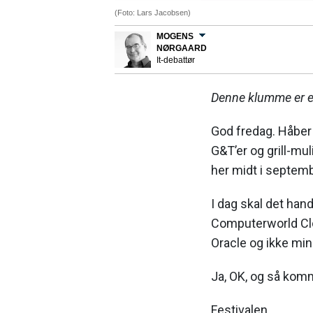
(Foto: Lars Jacobsen)
MOGENS
NØRGAARD
It-debattør
Denne klumme er et
God fredag. Håber I
G&T’er og grill-mu
her midt i septemb
I dag skal det han
Computerworld Clo
Oracle og ikke min
Ja, OK, og så komm
Festivalen.