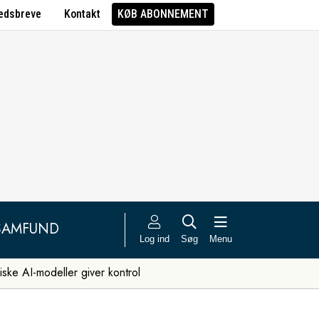
edsbreve
Kontakt
KØB ABONNEMENT
SAMFUND
Log ind
Søg
Menu
iske AI-modeller giver kontrol