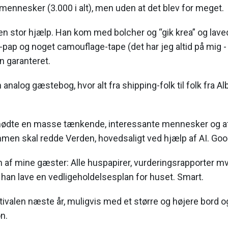
mennesker (3.000 i alt), men uden at det blev for meget.
en stor hjælp. Han kom med bolcher og “gik krea” og lave
f-pap og noget camouflage-tape (det har jeg altid på mig -
n garanteret.
analog gæstebog, hvor alt fra shipping-folk til folk fra Al
 mødte en masse tænkende, interessante mennesker og af
men skal redde Verden, hovedsaligt ved hjælp af AI. Goo
en af mine gæster: Alle huspapirer, vurderingsrapporter mv.
han lave en vedligeholdelsesplan for huset. Smart.
ivalen næste år, muligvis med et større og højere bord og s
n.