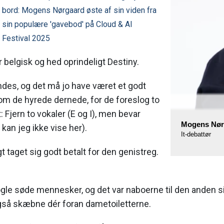
bord: Mogens Nørgaard øste af sin viden fra
sin populære 'gavebod' på Cloud & AI
Festival 2025
 belgisk og hed oprindeligt Destiny.
ndes, og det må jo have været et godt
om de hyrede dernede, for de foreslog to
 Fjern to vokaler (E og I), men bevar
Mogens Nør
t kan jeg ikke vise her).
It-debattør
t taget sig godt betalt for den genistreg.
gle søde mennesker, og det var naboerne til den anden si
også skæbne dér foran dametoiletterne.