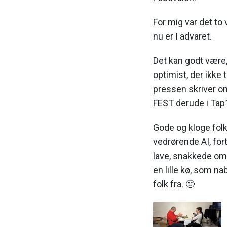
For mig var det to 
nu er I advaret.
Det kan godt være, 
optimist, der ikke t
pressen skriver o
FEST derude i Tap1
Gode og kloge fol
vedrørende AI, fort
lave, snakkede om
en lille kø, som 
folk fra. 🙂