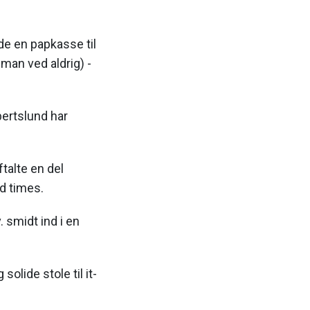
de en papkasse til
 man ved aldrig) -
bertslund har
talte en del
d times.
 smidt ind i en
olide stole til it-