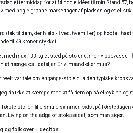
irsdag eftermiddag for at få nogle idéer til min Stand 57,
ulv med nogle grønne markeringer af pladsen og et el-sti
rd (tak til dem, der hjalp - I ved, hvem I er) og købte i hast
de til 49 kroner stykket.
et med max 100 kg et sted på stolene, men vissevasse - 
 at hænge os i detaljer. Er vi mænd eller mus?
er reelt var tale om éngangs-stole qua den typiske kropsvæg
eg da ikke at kæmpe med at få dem op på el-cyklen og 
 første stol en lille smule sammen sidst på førstedagen
en. Living on the edge of stolesædet, som man siger.
 og folk over 1 deciton