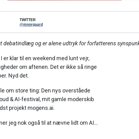
TWITTER
@mnorgaard
 debatindlæg og er alene udtryk for forfatterens synspunk
 er klar til en weekend med lunt vejr,
ligheder om aftenen. Det er ikke så ringe
er. Nyd det.
dle om store ting: Den nys overståede
ud & AI-festival, mit gamle moderskib
dst projekt mogens.ai.
er jeg nok også til at nævne lidt om AI…