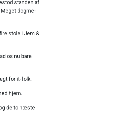
 bestod standen af
k. Meget dogme-
 fire stole i Jem &
lad os nu bare
t for it-folk.
med hjem.
 og de to næste