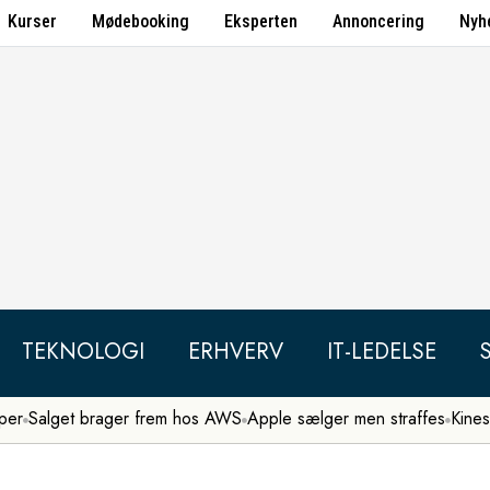
Kurser
Mødebooking
Eksperten
Annoncering
Nyh
TEKNOLOGI
ERHVERV
IT-LEDELSE
per
Salget brager frem hos AWS
Apple sælger men straffes
Kines