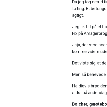
Da jeg tog derud t
to ting: Et betong
agtigt.
Jeg fik fat på et bo
Fix på Amagerbroga
Jaja, der stod nog
komme videre uden
Det viste sig, at d
Men så behøvede j
Heldigvis brød den
sidst på andendag
Bolcher, gæstebog