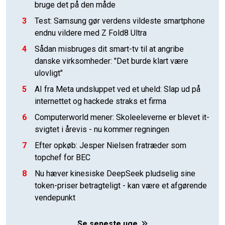
bruge det på den måde
3
Test: Samsung gør verdens vildeste smartphone
endnu vildere med Z Fold8 Ultra
4
Sådan misbruges dit smart-tv til at angribe
danske virksomheder: "Det burde klart være
ulovligt"
5
AI fra Meta undsluppet ved et uheld: Slap ud på
internettet og hackede straks et firma
6
Computerworld mener: Skoleeleverne er blevet it-
svigtet i årevis - nu kommer regningen
7
Efter opkøb: Jesper Nielsen fratræder som
topchef for BEC
8
Nu hæver kinesiske DeepSeek pludselig sine
token-priser betragteligt - kan være et afgørende
vendepunkt
Se seneste uge