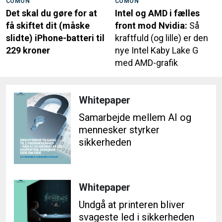
COMON
COMON
Det skal du gøre for at
Intel og AMD i fælles
få skiftet dit (måske
front mod Nvidia:
Så
slidte) iPhone-batteri til
kraftfuld (og lille) er den
229 kroner
nye Intel Kaby Lake G
med AMD-grafik
Whitepaper
Samarbejde mellem AI og
mennesker styrker
sikkerheden
Whitepaper
Undgå at printeren bliver
svageste led i sikkerheden