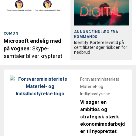
ANNONCEINDLÆG FRA
COMON
KOMMANDO
Microsoft endelig med
Identity: Kortere levetid på
certifikater øger risikoen for
på vognen:
Skype-
nedbrud
samtaler bliver krypteret
Forsvarsministeriets
Materiel- og
Indkøbsstyrelse
Vi søger en
ambitiøs og
strategisk stærk
økonomimedarbejd
er til nyoprettet