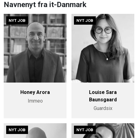
Navnenyt fra it-Danmark
NYT JOB
NYT JOB
Honey Arora
Louise Sara
Baunsgaard
Immeo
Guardsix
NYT JOB
NYT JOB