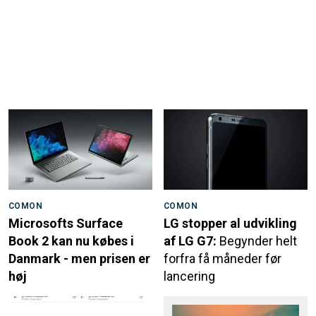
COMON
COMON
Microsofts Surface
LG stopper al udvikling
Book 2 kan nu købes i
af LG G7:
Begynder helt
Danmark - men prisen er
forfra få måneder før
høj
lancering