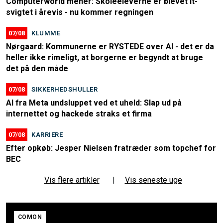
Computerworld mener: Skoleeleverne er blevet it-
svigtet i årevis - nu kommer regningen
07/08
KLUMME
Nørgaard: Kommunerne er RYSTEDE over AI - det er da
heller ikke rimeligt, at borgerne er begyndt at bruge
det på den måde
07/08
SIKKERHEDSHULLER
AI fra Meta undsluppet ved et uheld: Slap ud på
internettet og hackede straks et firma
07/08
KARRIERE
Efter opkøb: Jesper Nielsen fratræder som topchef for
BEC
Vis flere artikler
|
Vis seneste uge
COMON