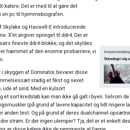
kølere. Det er med til at gøre det
en pc til hjemmebiografen.
f Skylake og Haswell-E introducerede
ie. X'et angiver springet til ddr4. Der er
sairs fineste ddr4-blokke, og det skyldes
liver hæmmet af den enorme prisbarriere, vi
Annonceindlæg f
m.
Teknologi i sig 
 i skyggen af Dominator, bevarer disse
melsessæt stadig et fikst og sexet
e, ude af sind. Med en kulsort
 et sort kredsløb kan man ikke gå galt i byen. Selvom d
gsmuskler (på grund af lavere kapacitet og lidt ringere lat
er anden test. Og på grund af deres dualchannel-opsætn
re strøm. Er der ingen ulemper? Tja, det er et enkelt de
ng, er disse kølere ikke de nemmeste at fjerne.