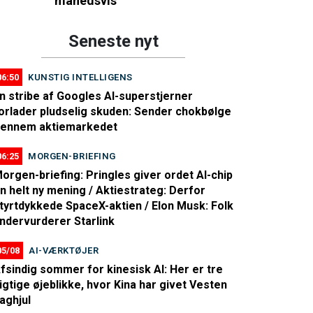
månedsvis
Seneste nyt
06:50
KUNSTIG INTELLIGENS
n stribe af Googles AI-superstjerner
orlader pludselig skuden: Sender chokbølge
ennem aktiemarkedet
06:25
MORGEN-BRIEFING
orgen-briefing: Pringles giver ordet AI-chip
n helt ny mening / Aktiestrateg: Derfor
tyrtdykkede SpaceX-aktien / Elon Musk: Folk
ndervurderer Starlink
05/08
AI-VÆRKTØJER
fsindig sommer for kinesisk AI: Her er tre
igtige øjeblikke, hvor Kina har givet Vesten
aghjul