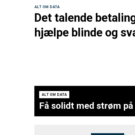
ALT OM DATA
Det talende betalin
hjælpe blinde og s
ALT OM DATA
Få solidt med strøm på