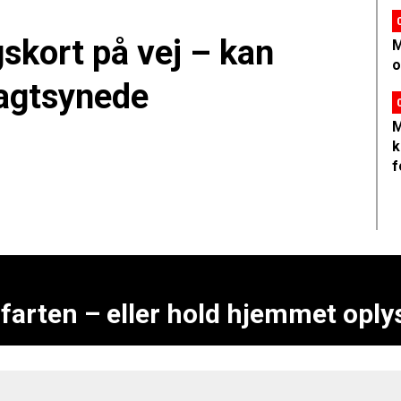
gskort på vej – kan
M
o
vagtsynede
M
k
f
 farten – eller hold hjemmet opl