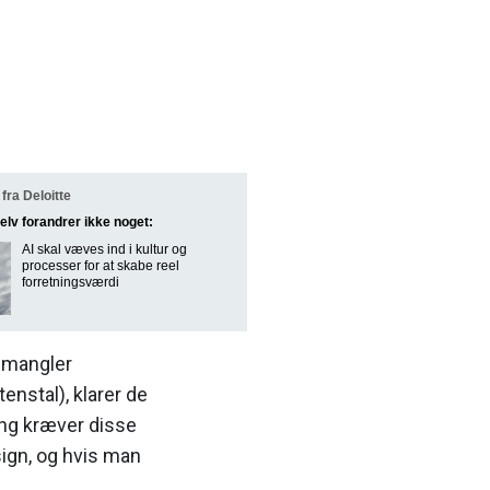
ra Deloitte
selv forandrer ikke noget:
AI skal væves ind i kultur og
processer for at skabe reel
forretningsværdi
e mangler
enstal), klarer de
ing kræver disse
sign, og hvis man