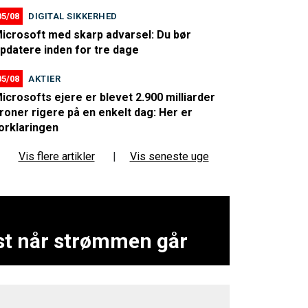
05/08
DIGITAL SIKKERHED
icrosoft med skarp advarsel: Du bør
pdatere inden for tre dage
05/08
AKTIER
icrosofts ejere er blevet 2.900 milliarder
roner rigere på en enkelt dag: Her er
orklaringen
Vis flere artikler
|
Vis seneste uge
yst når strømmen går