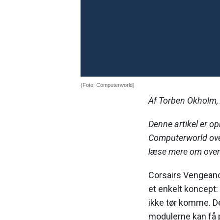
(Foto: Computerworld)
Af Torben Okholm,
Denne artikel er op
Computerworld ove
læse mere om ove
Corsairs Vengeance
et enkelt koncept:
ikke tør komme. D
modulerne kan få p