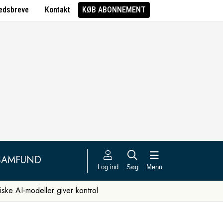
edsbreve
Kontakt
KØB ABONNEMENT
SAMFUND
Log ind
Søg
Menu
iske AI-modeller giver kontrol