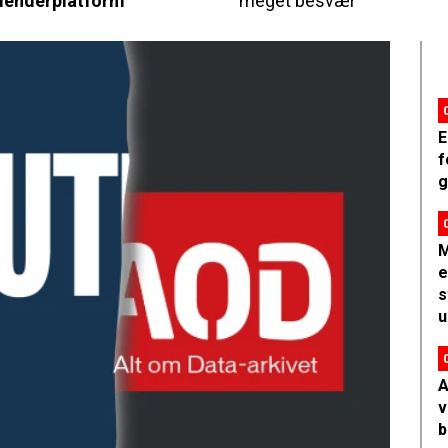
lenderplatform
meget besvær
E
f
g
M
e
s
u
A
v
b