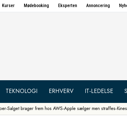
Kurser
Mødebooking
Eksperten
Annoncering
Nyh
TEKNOLOGI
ERHVERV
IT-LEDELSE
per
Salget brager frem hos AWS
Apple sælger men straffes
Kines