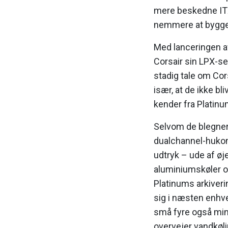
mere beskedne ITX-
nemmere at bygge 
Med lanceringen a
Corsair sin LPX-ser
stadig tale om Cor
især, at de ikke b
kender fra Platinu
Selvom de blegner
dualchannel-hukom
udtryk – ude af øj
aluminiumskøler og
Platinums arkiverin
sig i næsten enhv
små fyre også mind
overvejer vandkøli