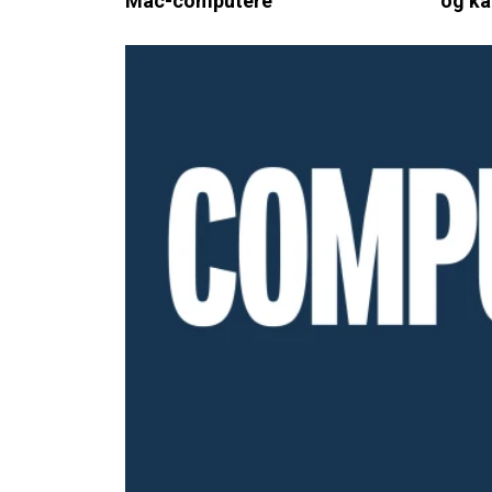
Mac-computere
og ka