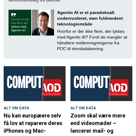
Annonceindlæg fra Deloitte
Agentic AI er et paradoksalt
undervurderet, men fuldmodent
teknologiområde
Hvorfor er der ikke flere, der lykkes
med Agentic AI? Fordi de mangler at
håndtere mellemregningerne fra
POC til storskalaløsning.
ALT OM DATA
ALT OM DATA
Nu kan europæere selv
Zoom skal være mere
få lov at reparere deres
end videomøder –
iPhones og Mac-
lancerer mail- og