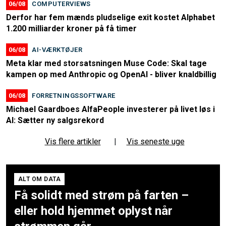
06/08
COMPUTERVIEWS
Derfor har fem mænds pludselige exit kostet Alphabet
1.200 milliarder kroner på få timer
06/08
AI-VÆRKTØJER
Meta klar med storsatsningen Muse Code: Skal tage
kampen op med Anthropic og OpenAI - bliver knaldbillig
06/08
FORRETNINGSSOFTWARE
Michael Gaardboes AlfaPeople investerer på livet løs i
AI: Sætter ny salgsrekord
Vis flere artikler
|
Vis seneste uge
ALT OM DATA
Få solidt med strøm på farten –
eller hold hjemmet oplyst når