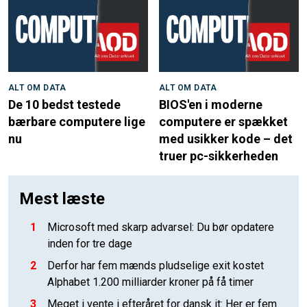
ALT OM DATA
ALT OM DATA
De 10 bedst testede
BIOS'en i moderne
bærbare computere lige
computere er spækket
nu
med usikker kode – det
truer pc-sikkerheden
Mest læste
1
Microsoft med skarp advarsel: Du bør opdatere
inden for tre dage
2
Derfor har fem mænds pludselige exit kostet
Alphabet 1.200 milliarder kroner på få timer
3
Meget i vente i efteråret for dansk it: Her er fem