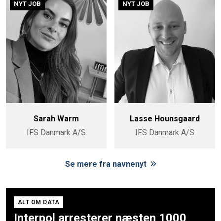
NYT JOB
NYT JOB
Sarah Warm
Lasse Hounsgaard
IFS Danmark A/S
IFS Danmark A/S
Se mere fra navnenyt
ALT OM DATA
Interpol arresterer næsten 1000