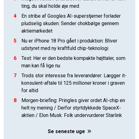
ting, du skal holde øje med
4
En stribe af Googles AI-superstjerner forlader
pludselig skuden: Sender chokbølge gennem
aktiemarkedet
5
Nu er iPhone 18 Pro gået i produktion: Bliver
udstyret med ny kraftfuld chip-teknologi
6
Test: Her er den bedste kompakte højttaler, som
man kan få lige nu
7
Trods stor interesse fra leverandører: Lægger it-
konsulent-aftale til 125 millioner kroner i graven
for altid
8
Morgen-briefing: Pringles giver ordet AI-chip en
helt ny mening / Derfor styrtdykkede SpaceX-
aktien / Elon Musk: Folk undervurderer Starlink
Se seneste uge