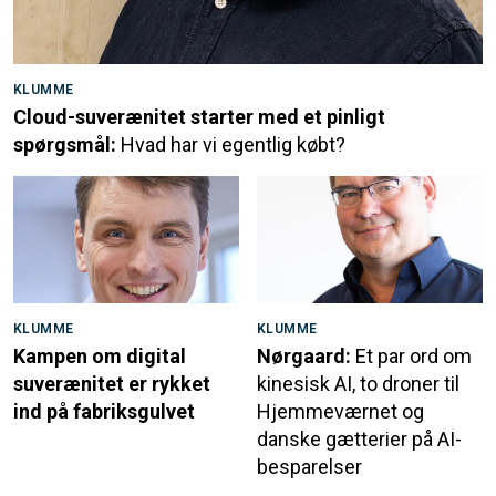
KLUMME
Cloud-suverænitet starter med et pinligt
spørgsmål:
Hvad har vi egentlig købt?
KLUMME
KLUMME
Kampen om digital
Nørgaard:
Et par ord om
suverænitet er rykket
kinesisk AI, to droner til
ind på fabriksgulvet
Hjemmeværnet og
danske gætterier på AI-
besparelser