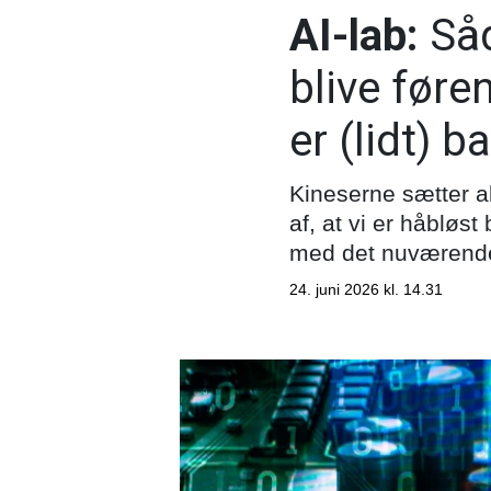
AI-lab:
Såd
blive føre
er (lidt) b
Kineserne sætter al
af, at vi er håbløs
med det nuværende
24. juni 2026 kl. 14.31