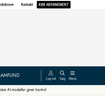
edsbreve
Kontakt
KØB ABONNEMENT
SAMFUND
Log ind
Søg
Menu
iske AI-modeller giver kontrol