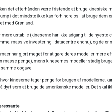
an det efterhånden være fristende at bruge kinesiske mod
 Trump i det mindste ikke kan forhindre os i at bruge dem e
get med Grønland.
mere ustabile (kineserne har ikke adgang til de nyeste ch
mme, massive investering i datacentre endnu), og de er m
maer har gjort meget for at gøre deres modeller mere eff
en masse penge), mens kinesernes modeller stadig bruger
n samme opgave.
, hvor kineserne tager penge for brugen af modellerne, kan
å dyrt som at bruge de amerikanske modeller. Det skal i
eressante