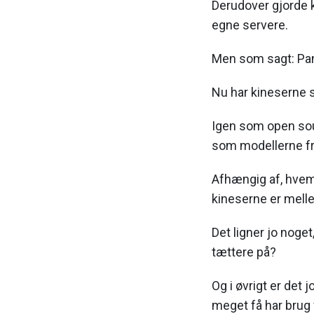
Derudover gjorde k
egne servere.
Men som sagt: Pan
Nu har kineserne s
Igen som open sou
som modellerne fra
Afhængig af, hvem 
kineserne er mell
Det ligner jo noge
tættere på?
Og i øvrigt er det 
meget få har brug 