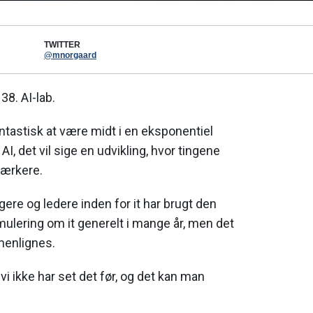
TWITTER
@mnorgaard
38. AI-lab.
antastisk at være midt i en eksponentiel
 AI, det vil sige en udvikling, hvor tingene
tærkere.
ere og ledere inden for it har brugt den
ulering om it generelt i mange år, men det
menlignes.
 vi ikke har set det før, og det kan man