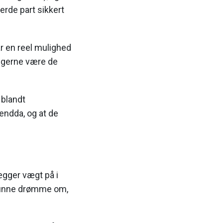
jerde part sikkert
ar en reel mulighed
o gerne være de
 blandt
 endda, og at de
ægger vægt på i
 kunne drømme om,