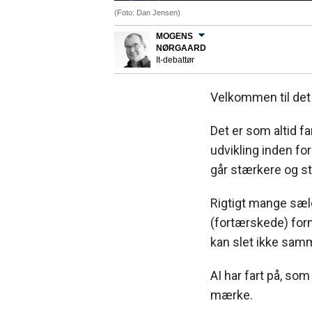
(Foto: Dan Jensen)
MOGENS
NØRGAARD
It-debattør
Velkommen til det 
Det er som altid f
udvikling inden for
går stærkere og s
Rigtigt mange sælg
(fortærskede) form
kan slet ikke sam
AI har fart på, som
mærke.