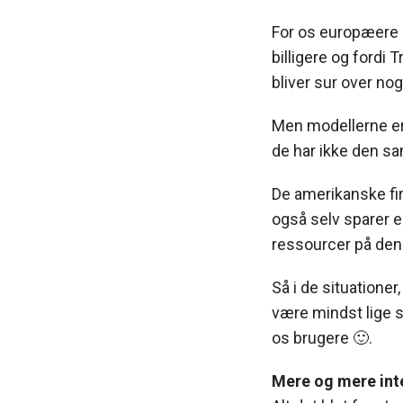
For os europæere k
billigere og fordi
bliver sur over no
Men modellerne er 
de har ikke den sa
De amerikanske fir
også selv sparer 
ressourcer på de
Så i de situationer
være mindst lige s
os brugere 🙂.
Mere og mere int