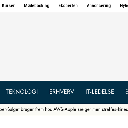
Kurser
Mødebooking
Eksperten
Annoncering
Nyh
TEKNOLOGI
ERHVERV
IT-LEDELSE
per
Salget brager frem hos AWS
Apple sælger men straffes
Kines