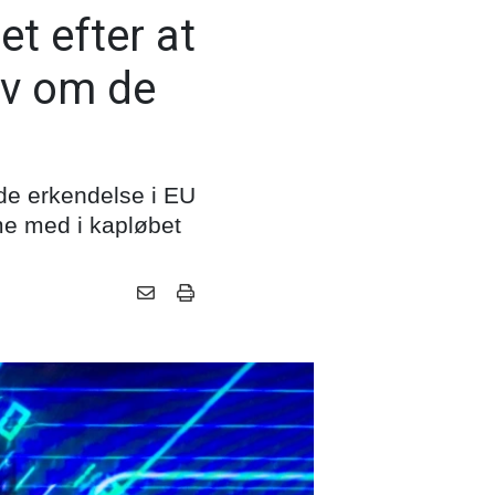
t efter at
elv om de
nde erkendelse i EU
mme med i kapløbet