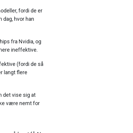
eller, fordi de er
n dag, hvor han
ips fra Nvidia, og
ere ineffektive.
ektive (fordi de så
 langt flere
 det vise sig at
kke være nemt for