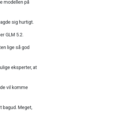
re modellen på
gde sig hurtigt.
der GLM 5.2.
en lige så god
lige eksperter, at
e de vil komme
idt bagud. Meget,