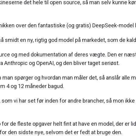
ineserne det hele til open source, så man selv kunne kø
ikken over den fantastiske (og gratis) DeepSeek-model la
å smidt en ny, rigtig god model på markedet, som de kal
rce og med dokumentation af deres vægte. Den er næst
 Anthropic og OpenAI, og den bliver taget seriøst.
man spørger og hvordan man måler det, så anslår alle mu
em 4 og 12 måneder bagud.
t, som vi har set før inden for andre brancher, så mon ikk
jo for de fleste opgaver helt fint at have en model, der er l
for den sidste nye, selvom det er fedt at bruge den.