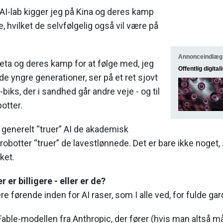
AI-lab kigger jeg på Kina og deres kamp
, hvilket de selvfølgelig også vil være på
Annonceindlæg
eta og deres kamp for at følge med, jeg
Offentlig digital
 de yngre generationer, ser på et ret sjovt
iks, der i sandhed går andre veje - og til
otter.
t generelt “truer” AI de akademisk
botter “truer” de lavestlønnede. Det er bare ikke noget, 
ket.
 er billigere - eller er de?
 førende inden for AI raser, som I alle ved, for fulde gar
 Fable-modellen fra Anthropic, der fører (hvis man altså må