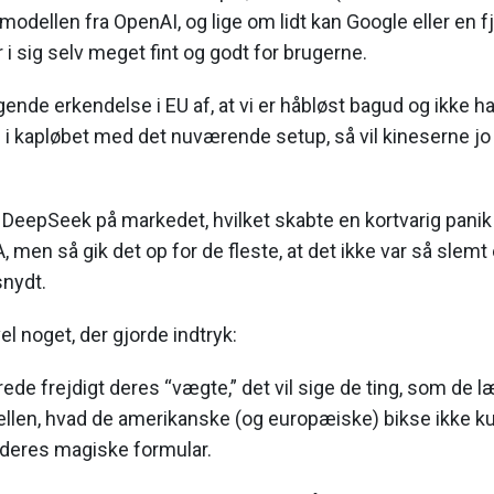
-modellen fra OpenAI, og lige om lidt kan Google eller en f
r i sig selv meget fint og godt for brugerne.
gende erkendelse i EU af, at vi er håbløst bagud og ikke h
i kapløbet med det nuværende setup, så vil kineserne j
DeepSeek på markedet, hvilket skabte en kortvarig panik
 men så gik det op for de fleste, at det ikke var så slemt
snydt.
el noget, der gjorde indtryk:
ede frejdigt deres “vægte,” det vil sige de ting, som de l
llen, hvad de amerikanske (og europæiske) bikse ikke
f deres magiske formular.