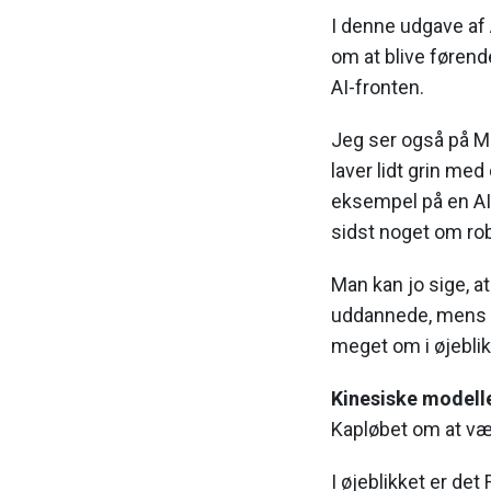
I denne udgave af 
om at blive førende
AI-fronten.
Jeg ser også på M
laver lidt grin med
eksempel på en AI-b
sidst noget om rob
Man kan jo sige, a
uddannede, mens ro
meget om i øjeblik
Kinesiske modeller
Kapløbet om at være
I øjeblikket er det