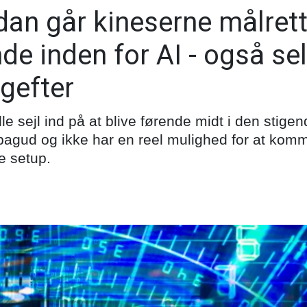
an går kineserne målrette
nde inden for AI - også s
agefter
le sejl ind på at blive førende midt i den stige
t bagud og ikke har en reel mulighed for at ko
 setup.