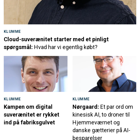
KLUMME
Cloud-suverænitet starter med et pinligt
spørgsmål:
Hvad har vi egentlig købt?
KLUMME
KLUMME
Kampen om digital
Nørgaard:
Et par ord om
suverænitet er rykket
kinesisk AI, to droner til
ind på fabriksgulvet
Hjemmeværnet og
danske gætterier på AI-
besparelser