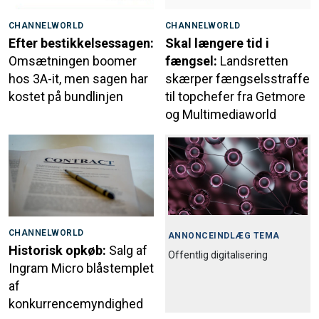
CHANNELWORLD
CHANNELWORLD
Efter bestikkelsessagen:
Skal længere tid i
Omsætningen boomer
fængsel:
Landsretten
hos 3A-it, men sagen har
skærper fængselsstraffe
kostet på bundlinjen
til topchefer fra Getmore
og Multimediaworld
CHANNELWORLD
ANNONCEINDLÆG TEMA
Historisk opkøb:
Salg af
Offentlig digitalisering
Ingram Micro blåstemplet
af
konkurrencemyndighed