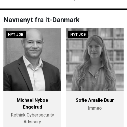
Navnenyt fra it-Danmark
NYT JOB
NYT JOB
Michael Nyboe
Sofie Amalie Buur
Engelrud
Immeo
Rethink Cybersecurity
Advisory