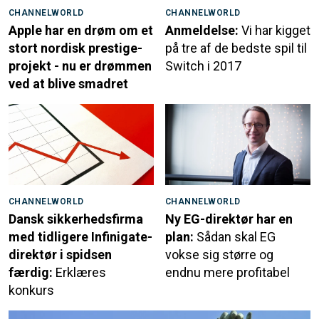
CHANNELWORLD
CHANNELWORLD
Apple har en drøm om et
Anmeldelse:
Vi har kigget
stort nordisk prestige-
på tre af de bedste spil til
projekt - nu er drømmen
Switch i 2017
ved at blive smadret
CHANNELWORLD
CHANNELWORLD
Dansk sikkerhedsfirma
Ny EG-direktør har en
med tidligere Infinigate-
plan:
Sådan skal EG
direktør i spidsen
vokse sig større og
færdig:
Erklæres
endnu mere profitabel
konkurs