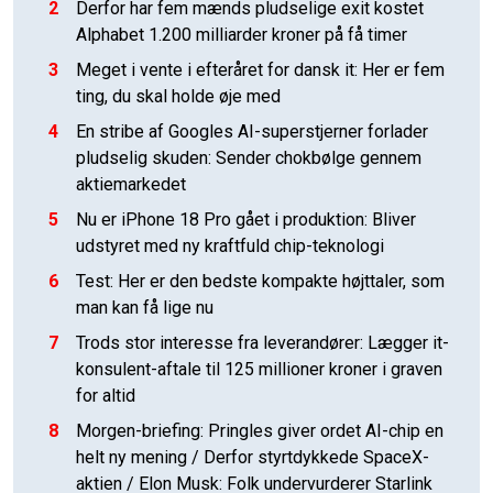
2
Derfor har fem mænds pludselige exit kostet
Alphabet 1.200 milliarder kroner på få timer
3
Meget i vente i efteråret for dansk it: Her er fem
ting, du skal holde øje med
4
En stribe af Googles AI-superstjerner forlader
pludselig skuden: Sender chokbølge gennem
aktiemarkedet
5
Nu er iPhone 18 Pro gået i produktion: Bliver
udstyret med ny kraftfuld chip-teknologi
6
Test: Her er den bedste kompakte højttaler, som
man kan få lige nu
7
Trods stor interesse fra leverandører: Lægger it-
konsulent-aftale til 125 millioner kroner i graven
for altid
8
Morgen-briefing: Pringles giver ordet AI-chip en
helt ny mening / Derfor styrtdykkede SpaceX-
aktien / Elon Musk: Folk undervurderer Starlink