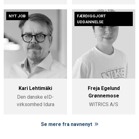
NYT JOB
FÆRDIGGJORT
UDDANNELSE
Kari Lehtimäki
Freja Egelund
Grønnemose
Den danske eID-
virksomhed Idura
WITRICS A/S
Se mere fra navnenyt