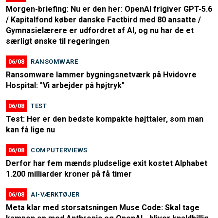
Morgen-briefing: Nu er den her: OpenAI frigiver GPT-5.6
/ Kapitalfond køber danske Factbird med 80 ansatte /
Gymnasielærere er udfordret af AI, og nu har de et
særligt ønske til regeringen
06/08
RANSOMWARE
Ransomware lammer bygningsnetværk på Hvidovre
Hospital: "Vi arbejder på højtryk"
06/08
TEST
Test: Her er den bedste kompakte højttaler, som man
kan få lige nu
06/08
COMPUTERVIEWS
Derfor har fem mænds pludselige exit kostet Alphabet
1.200 milliarder kroner på få timer
06/08
AI-VÆRKTØJER
Meta klar med storsatsningen Muse Code: Skal tage