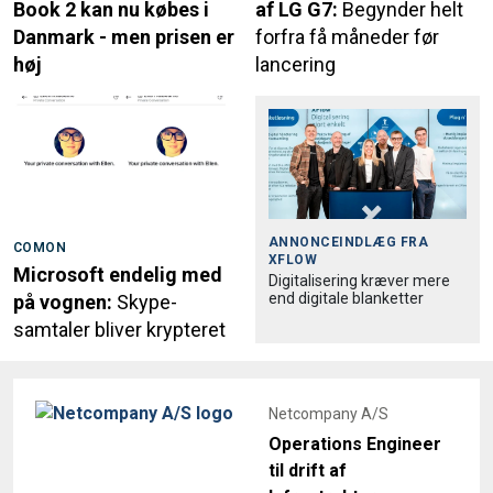
Book 2 kan nu købes i
af LG G7:
Begynder helt
Danmark - men prisen er
forfra få måneder før
høj
lancering
ANNONCEINDLÆG FRA
COMON
XFLOW
Microsoft endelig med
Digitalisering kræver mere
end digitale blanketter
på vognen:
Skype-
samtaler bliver krypteret
Netcompany A/S
Operations Engineer
til drift af