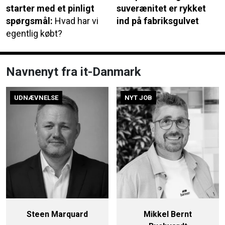
starter med et pinligt
suverænitet er rykket
spørgsmål:
Hvad har vi
ind på fabriksgulvet
egentlig købt?
Navnenyt fra it-Danmark
UDNÆVNELSE
NYT JOB
Steen Marquard
Mikkel Bernt