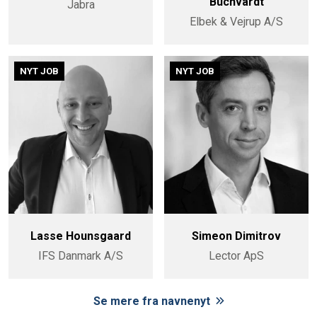
Buchvardt
Jabra
Elbek & Vejrup A/S
NYT JOB
NYT JOB
Lasse Hounsgaard
Simeon Dimitrov
IFS Danmark A/S
Lector ApS
Se mere fra navnenyt