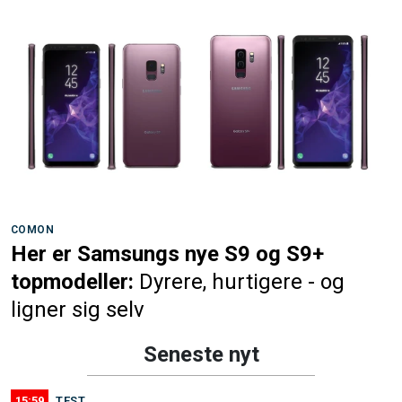
COMON
Her er Samsungs nye S9 og S9+
topmodeller:
Dyrere, hurtigere - og
ligner sig selv
Seneste nyt
15:59
TEST