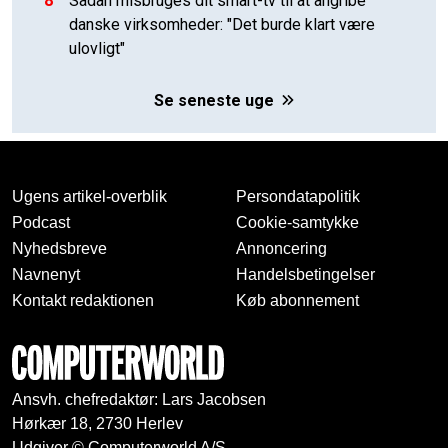
8
Sådan misbruges dit smart-tv til at angribe
danske virksomheder: "Det burde klart være
ulovligt"
Se seneste uge
Ugens artikel-overblik
Persondatapolitik
Podcast
Cookie-samtykke
Nyhedsbreve
Annoncering
Navnenyt
Handelsbetingelser
Kontakt redaktionen
Køb abonnement
Ansvh. chefredaktør: Lars Jacobsen
Hørkær 18, 2730 Herlev
Udgiver © Computerworld A/S