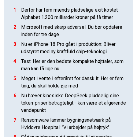
1
Derfor har fem mænds pludselige exit kostet
Alphabet 1.200 milliarder kroner på få timer
2
Microsoft med skarp advarsel: Du bør opdatere
inden for tre dage
3
Nu er iPhone 18 Pro gået i produktion: Bliver
udstyret med ny kraftfuld chip-teknologi
4
Test: Her er den bedste kompakte højttaler, som
man kan få lige nu
5
Meget i vente i efteråret for dansk it: Her er fem
ting, du skal holde øje med
6
Nu hæver kinesiske DeepSeek pludselig sine
token-priser betragteligt - kan være et afgørende
vendepunkt
7
Ransomware lammer bygningsnetværk på
Hvidovre Hospital: "Vi arbejder på højtryk"