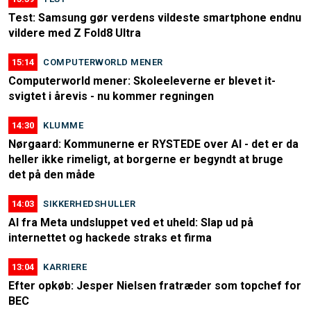
Test: Samsung gør verdens vildeste smartphone endnu
vildere med Z Fold8 Ultra
15:14
COMPUTERWORLD MENER
Computerworld mener: Skoleeleverne er blevet it-
svigtet i årevis - nu kommer regningen
14:30
KLUMME
Nørgaard: Kommunerne er RYSTEDE over AI - det er da
heller ikke rimeligt, at borgerne er begyndt at bruge
det på den måde
14:03
SIKKERHEDSHULLER
AI fra Meta undsluppet ved et uheld: Slap ud på
internettet og hackede straks et firma
13:04
KARRIERE
Efter opkøb: Jesper Nielsen fratræder som topchef for
BEC