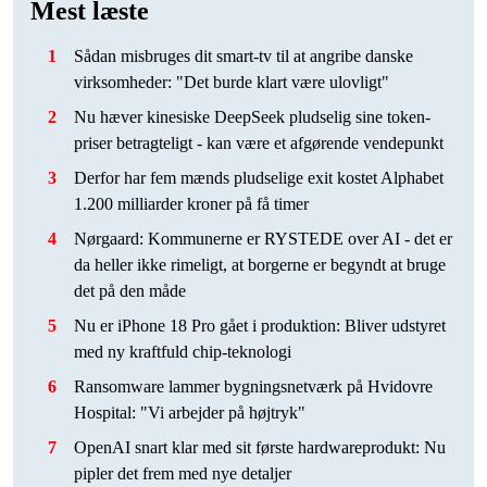
Mest læste
1
Sådan misbruges dit smart-tv til at angribe danske
virksomheder: "Det burde klart være ulovligt"
2
Nu hæver kinesiske DeepSeek pludselig sine token-
priser betragteligt - kan være et afgørende vendepunkt
3
Derfor har fem mænds pludselige exit kostet Alphabet
1.200 milliarder kroner på få timer
4
Nørgaard: Kommunerne er RYSTEDE over AI - det er
da heller ikke rimeligt, at borgerne er begyndt at bruge
det på den måde
5
Nu er iPhone 18 Pro gået i produktion: Bliver udstyret
med ny kraftfuld chip-teknologi
6
Ransomware lammer bygningsnetværk på Hvidovre
Hospital: "Vi arbejder på højtryk"
7
OpenAI snart klar med sit første hardwareprodukt: Nu
pipler det frem med nye detaljer