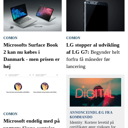
COMON
COMON
Microsofts Surface Book
LG stopper al udvikling
2 kan nu købes i
af LG G7:
Begynder helt
Danmark - men prisen er
forfra få måneder før
høj
lancering
ANNONCEINDLÆG FRA
COMON
KOMMANDO
Microsoft endelig med på
Identity: Kortere levetid på
certifikater øger risikoen for
vognen:
Skype-samtaler