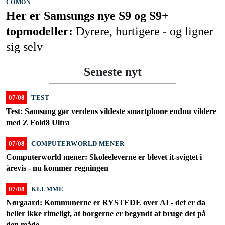
COMON
Her er Samsungs nye S9 og S9+
topmodeller:
Dyrere, hurtigere - og ligner
sig selv
Seneste nyt
07/08
TEST
Test: Samsung gør verdens vildeste smartphone endnu vildere
med Z Fold8 Ultra
07/08
COMPUTERWORLD MENER
Computerworld mener: Skoleeleverne er blevet it-svigtet i
årevis - nu kommer regningen
07/08
KLUMME
Nørgaard: Kommunerne er RYSTEDE over AI - det er da
heller ikke rimeligt, at borgerne er begyndt at bruge det på
den måde