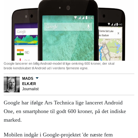
Google lancerer en billig Android-model til lige omkring 600 kroner, der skal
brede kendskabet til Android ud i verdens fjerneste egne.
MADS
ELKÆR
Journalist
Google har ifølge Ars Technica lige lanceret Android
One, en smartphone til godt 600 kroner, på det indiske
marked.
Mobilen indgår i Google-projektet 'de næste fem