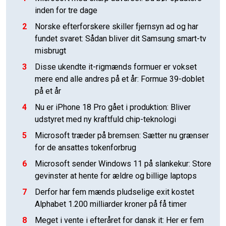
inden for tre dage
2
Norske efterforskere skiller fjernsyn ad og har
fundet svaret: Sådan bliver dit Samsung smart-tv
misbrugt
3
Disse ukendte it-rigmænds formuer er vokset
mere end alle andres på et år: Formue 39-doblet
på et år
4
Nu er iPhone 18 Pro gået i produktion: Bliver
udstyret med ny kraftfuld chip-teknologi
5
Microsoft træder på bremsen: Sætter nu grænser
for de ansattes tokenforbrug
6
Microsoft sender Windows 11 på slankekur: Store
gevinster at hente for ældre og billige laptops
7
Derfor har fem mænds pludselige exit kostet
Alphabet 1.200 milliarder kroner på få timer
8
Meget i vente i efteråret for dansk it: Her er fem