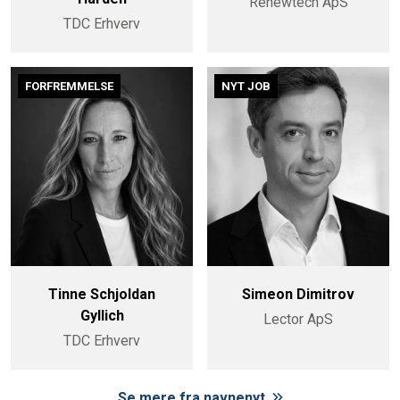
Renewtech ApS
TDC Erhverv
FORFREMMELSE
NYT JOB
Tinne Schjoldan
Simeon Dimitrov
Gyllich
Lector ApS
TDC Erhverv
Se mere fra navnenyt