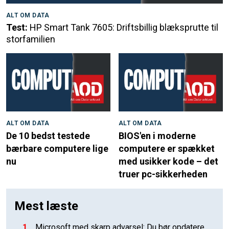
ALT OM DATA
Test:
HP Smart Tank 7605: Driftsbillig blæksprutte til
storfamilien
ALT OM DATA
ALT OM DATA
De 10 bedst testede
BIOS'en i moderne
bærbare computere lige
computere er spækket
nu
med usikker kode – det
truer pc-sikkerheden
Mest læste
1
Microsoft med skarp advarsel: Du bør opdatere