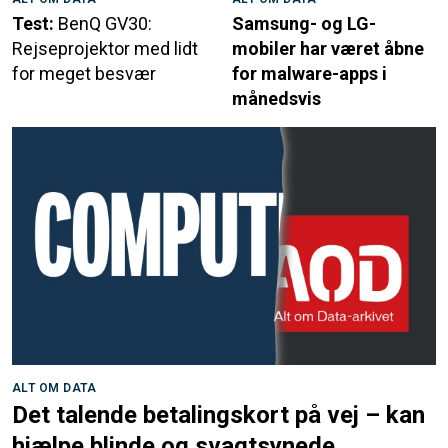
Test:
BenQ GV30:
Samsung- og LG-
Rejseprojektor med lidt
mobiler har været åbne
for meget besvær
for malware-apps i
månedsvis
ALT OM DATA
Det talende betalingskort på vej – kan
hjælpe blinde og svagtsynede