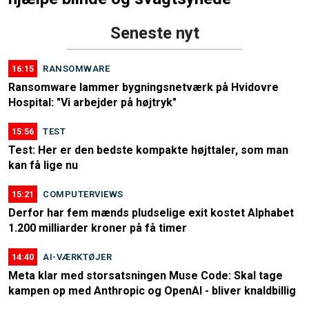
Seneste nyt
16:15
RANSOMWARE
Ransomware lammer bygningsnetværk på Hvidovre
Hospital: "Vi arbejder på højtryk"
15:56
TEST
Test: Her er den bedste kompakte højttaler, som man
kan få lige nu
15:21
COMPUTERVIEWS
Derfor har fem mænds pludselige exit kostet Alphabet
1.200 milliarder kroner på få timer
14:40
AI-VÆRKTØJER
Meta klar med storsatsningen Muse Code: Skal tage
kampen op med Anthropic og OpenAI - bliver knaldbillig