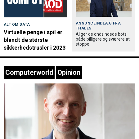
ANNONCEINDLÆG FRA
ALT OM DATA
THALES
Virtuelle penge i spil er
AI gør de ondsindede bots
både billigere og sværere at
blandt de største
stoppe
sikkerhedstrusler i 2023
Computerworld
Opinion