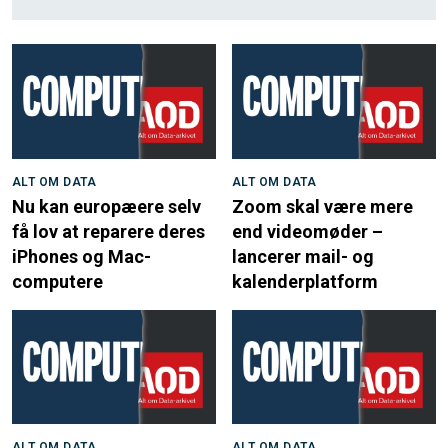
ALT OM DATA
ALT OM DATA
Nu kan europæere selv
Zoom skal være mere
få lov at reparere deres
end videomøder –
iPhones og Mac-
lancerer mail- og
computere
kalenderplatform
ALT OM DATA
ALT OM DATA