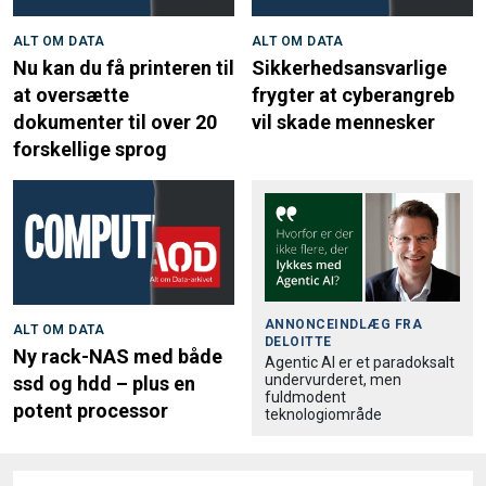
ALT OM DATA
ALT OM DATA
Nu kan du få printeren til
Sikkerhedsansvarlige
at oversætte
frygter at cyberangreb
dokumenter til over 20
vil skade mennesker
forskellige sprog
ANNONCEINDLÆG FRA
ALT OM DATA
DELOITTE
Ny rack-NAS med både
Agentic AI er et paradoksalt
undervurderet, men
ssd og hdd – plus en
fuldmodent
potent processor
teknologiområde