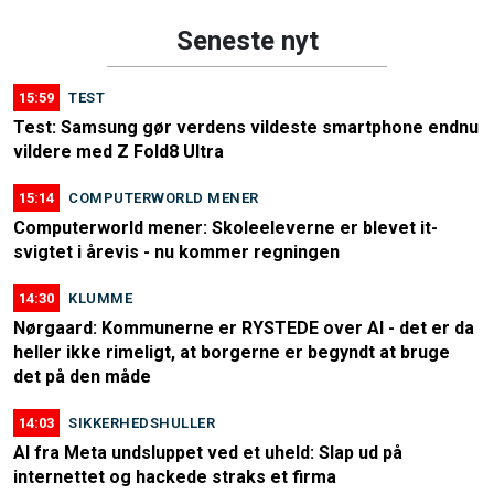
Seneste nyt
15:59
TEST
Test: Samsung gør verdens vildeste smartphone endnu
vildere med Z Fold8 Ultra
15:14
COMPUTERWORLD MENER
Computerworld mener: Skoleeleverne er blevet it-
svigtet i årevis - nu kommer regningen
14:30
KLUMME
Nørgaard: Kommunerne er RYSTEDE over AI - det er da
heller ikke rimeligt, at borgerne er begyndt at bruge
det på den måde
14:03
SIKKERHEDSHULLER
AI fra Meta undsluppet ved et uheld: Slap ud på
internettet og hackede straks et firma