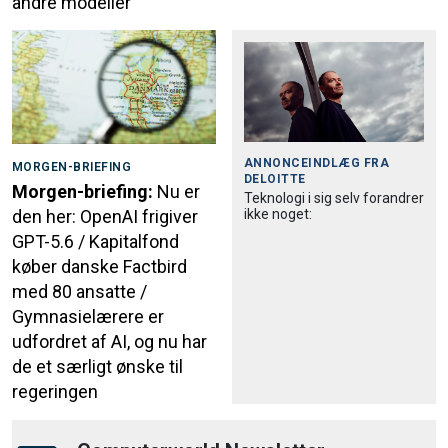
andre modeller
ANNONCEINDLÆG FRA
MORGEN-BRIEFING
DELOITTE
Morgen-briefing:
Nu er
Teknologi i sig selv forandrer
ikke noget:
den her: OpenAI frigiver
GPT-5.6 / Kapitalfond
køber danske Factbird
med 80 ansatte /
Gymnasielærere er
udfordret af AI, og nu har
de et særligt ønske til
regeringen