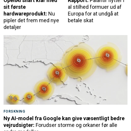
OpenAI snart klar med
Rapport:
Palantir flytter i
sit første
al stilhed formuer ud af
hardwareprodukt:
Nu
Europa for at undgå at
pipler det frem med nye
betale skat
detaljer
FORSKNING
Ny AI-model fra Google kan give væsentligt bedre
vejrudsigter:
Forudser storme og orkaner før alle