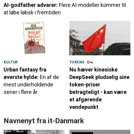
AI-godfather advarer:
Flere AI-modeller kommer til
at løbe løbsk i fremtiden
KULTUR
TOKENS
Urban fantasy fra
Nu hæver kinesiske
øverste hylde:
En af de
DeepSeek pludselig sine
mest underholdende
token-priser
serier i flere år
betragteligt - kan være
et afgørende
vendepunkt
Navnenyt fra it-Danmark