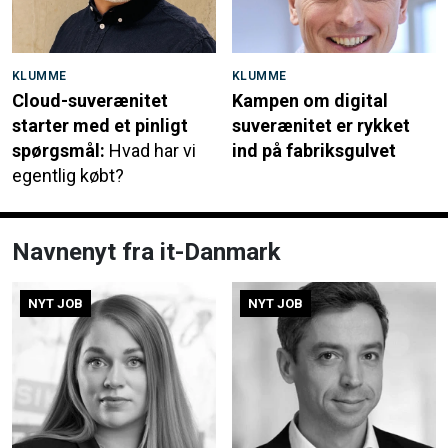
KLUMME
KLUMME
Cloud-suverænitet
Kampen om digital
starter med et pinligt
suverænitet er rykket
spørgsmål:
Hvad har vi
ind på fabriksgulvet
egentlig købt?
Navnenyt fra it-Danmark
NYT JOB
NYT JOB