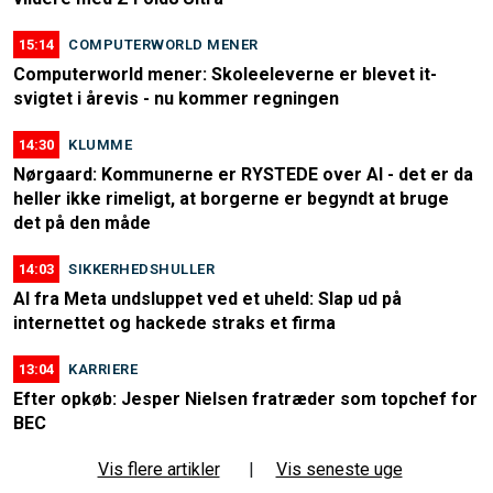
15:14
COMPUTERWORLD MENER
Computerworld mener: Skoleeleverne er blevet it-
svigtet i årevis - nu kommer regningen
14:30
KLUMME
Nørgaard: Kommunerne er RYSTEDE over AI - det er da
heller ikke rimeligt, at borgerne er begyndt at bruge
det på den måde
14:03
SIKKERHEDSHULLER
AI fra Meta undsluppet ved et uheld: Slap ud på
internettet og hackede straks et firma
13:04
KARRIERE
Efter opkøb: Jesper Nielsen fratræder som topchef for
BEC
Vis flere artikler
|
Vis seneste uge