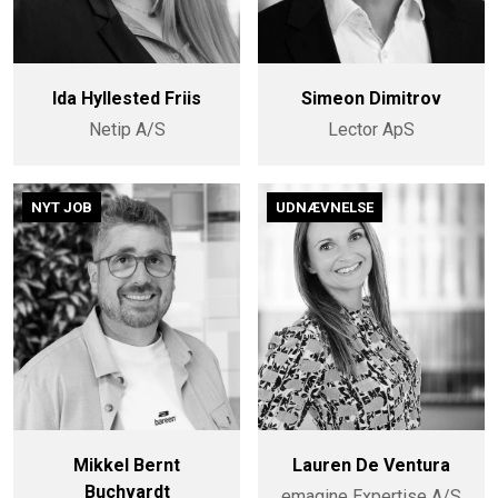
Ida Hyllested Friis
Simeon Dimitrov
Netip A/S
Lector ApS
NYT JOB
UDNÆVNELSE
Mikkel Bernt
Lauren De Ventura
Buchvardt
emagine Expertise A/S