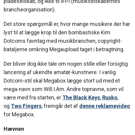
pladeselskab, og ikke til IFPI (musikselskabernes
brancheorganisation).
Det store spørgsmål er, hvor mange musikere der har
lyst til at lægge krop til den bombastiske Kim
Dotcoms favntag med musikbranchen, copyright-
bataljerne omkring Megaupload taget i betragtning.
Der bliver dog ikke tale om nogen stille eller forsigtig
lancering af ukendte amatør-kunstnere. I vanlig
Dotcom-stil skal Megabox lægge stort ud med et
mega-navn som Will.I.Am. Andre topnavne, som vil
være med fra starten, er
The Black Keys
,
Rusko
,
og
Two Fingers
, fremgår det af
denne reklamevideo
for Megabox.
Hævnen