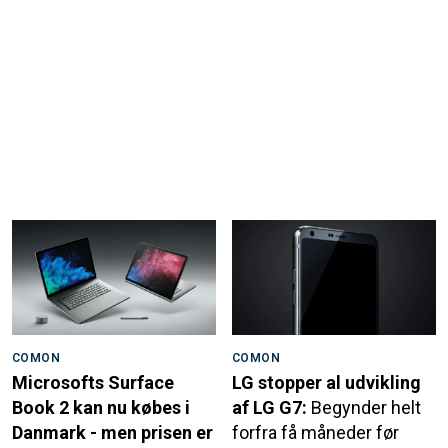
COMON
COMON
Microsofts Surface
LG stopper al udvikling
Book 2 kan nu købes i
af LG G7:
Begynder helt
Danmark - men prisen er
forfra få måneder før