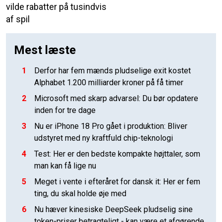
vilde rabatter på tusindvis
af spil
Mest læste
1
Derfor har fem mænds pludselige exit kostet
Alphabet 1.200 milliarder kroner på få timer
2
Microsoft med skarp advarsel: Du bør opdatere
inden for tre dage
3
Nu er iPhone 18 Pro gået i produktion: Bliver
udstyret med ny kraftfuld chip-teknologi
4
Test: Her er den bedste kompakte højttaler, som
man kan få lige nu
5
Meget i vente i efteråret for dansk it: Her er fem
ting, du skal holde øje med
6
Nu hæver kinesiske DeepSeek pludselig sine
token-priser betragteligt - kan være et afgørende