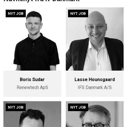
NYT JOB
NYT JOB
Boris Sudar
Lasse Hounsgaard
Renewtech ApS
IFS Danmark A/S
NYT JOB
NYT JOB