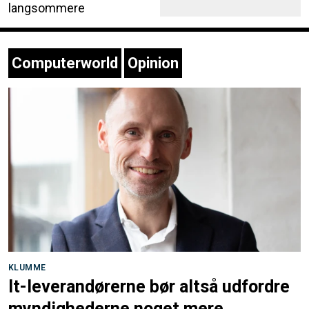
langsommere
Computerworld
Opinion
KLUMME
It-leverandørerne bør altså udfordre
myndighederne noget mere