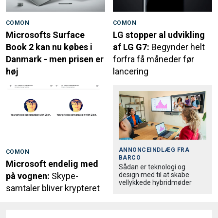
COMON
COMON
Microsofts Surface
LG stopper al udvikling
Book 2 kan nu købes i
af LG G7:
Begynder helt
Danmark - men prisen er
forfra få måneder før
høj
lancering
ANNONCEINDLÆG FRA
COMON
BARCO
Microsoft endelig med
Sådan er teknologi og
design med til at skabe
på vognen:
Skype-
vellykkede hybridmøder
samtaler bliver krypteret