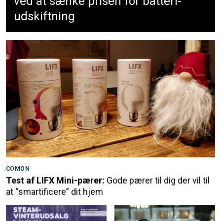
ved at sænke prisen for batteri-
udskiftning
COMON
Test af LIFX Mini-pærer:
Gode pærer til dig der vil til
at “smartificere” dit hjem