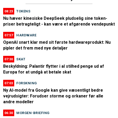
08:23
TOKENS
Nu hæver kinesiske DeepSeek pludselig sine token-
priser betragteligt - kan være et afgørende vendepunkt
07:57
HARDWARE
OpenAI snart klar med sit første hardwareprodukt: Nu
pipler det frem med nye detaljer
07:30
SKAT
Beskyldning: Palantir flytter i al stilhed penge ud af
Europa for at undgå at betale skat
07:03
FORSKNING
Ny AI-model fra Google kan give væsentligt bedre
vejrudsigter: Forudser storme og orkaner før alle
andre modeller
06:30
MORGEN-BRIEFING