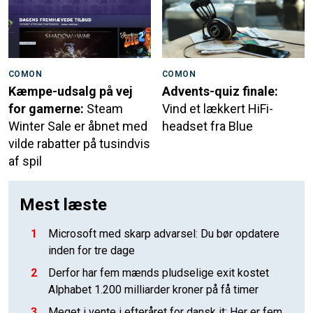
COMON
COMON
Kæmpe-udsalg på vej
Advents-quiz finale:
for gamerne:
Steam
Vind et lækkert HiFi-
Winter Sale er åbnet med
headset fra Blue
vilde rabatter på tusindvis
af spil
Mest læste
1
Microsoft med skarp advarsel: Du bør opdatere
inden for tre dage
2
Derfor har fem mænds pludselige exit kostet
Alphabet 1.200 milliarder kroner på få timer
3
Meget i vente i efteråret for dansk it: Her er fem