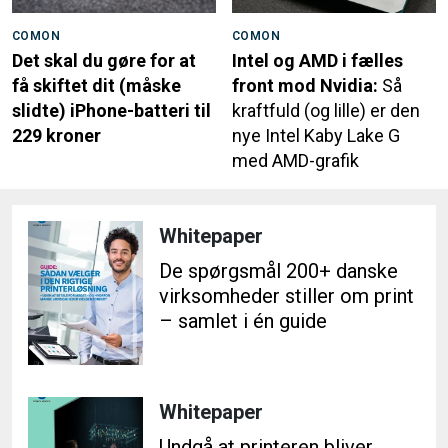
COMON
COMON
Det skal du gøre for at
Intel og AMD i fælles
få skiftet dit (måske
front mod Nvidia:
Så
slidte) iPhone-batteri til
kraftfuld (og lille) er den
229 kroner
nye Intel Kaby Lake G
med AMD-grafik
Whitepaper
De spørgsmål 200+ danske
virksomheder stiller om print
– samlet i én guide
Whitepaper
Undgå at printeren bliver