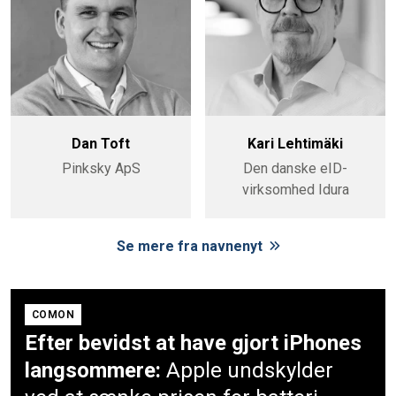
Dan Toft
Kari Lehtimäki
Pinksky ApS
Den danske eID-
virksomhed Idura
Se mere fra navnenyt
COMON
Efter bevidst at have gjort iPhones
langsommere:
Apple undskylder