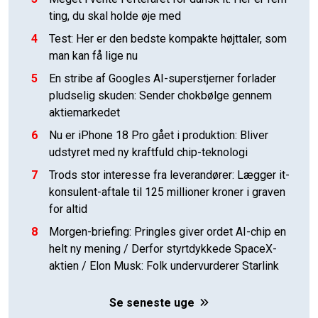
ting, du skal holde øje med
4
Test: Her er den bedste kompakte højttaler, som
man kan få lige nu
5
En stribe af Googles AI-superstjerner forlader
pludselig skuden: Sender chokbølge gennem
aktiemarkedet
6
Nu er iPhone 18 Pro gået i produktion: Bliver
udstyret med ny kraftfuld chip-teknologi
7
Trods stor interesse fra leverandører: Lægger it-
konsulent-aftale til 125 millioner kroner i graven
for altid
8
Morgen-briefing: Pringles giver ordet AI-chip en
helt ny mening / Derfor styrtdykkede SpaceX-
aktien / Elon Musk: Folk undervurderer Starlink
Se seneste uge