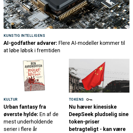
KUNSTIG INTELLIGENS
AI-godfather advarer:
Flere AI-modeller kommer til
at løbe løbsk i fremtiden
KULTUR
TOKENS
Urban fantasy fra
Nu hæver kinesiske
øverste hylde:
En af de
DeepSeek pludselig sine
mest underholdende
token-priser
serier i flere år
betragteligt - kan være