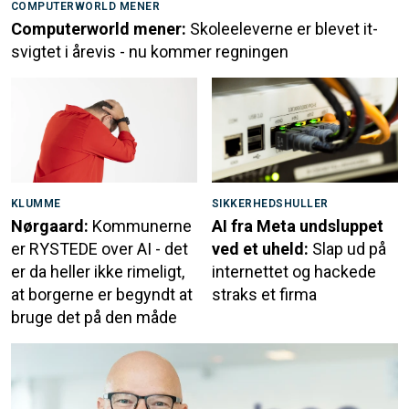
COMPUTERWORLD MENER
Computerworld mener:
Skoleeleverne er blevet it-
svigtet i årevis - nu kommer regningen
KLUMME
SIKKERHEDSHULLER
Nørgaard:
Kommunerne
AI fra Meta undsluppet
er RYSTEDE over AI - det
ved et uheld:
Slap ud på
er da heller ikke rimeligt,
internettet og hackede
at borgerne er begyndt at
straks et firma
bruge det på den måde