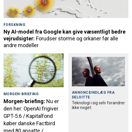
FORSKNING
Ny AI-model fra Google kan give væsentligt bedre
vejrudsigter:
Forudser storme og orkaner før alle
andre modeller
ANNONCEINDLÆG FRA
MORGEN-BRIEFING
DELOITTE
Morgen-briefing:
Nu er
Teknologi i sig selv forandrer
ikke noget:
den her: OpenAI frigiver
GPT-5.6 / Kapitalfond
køber danske Factbird
med 80 ansatte /