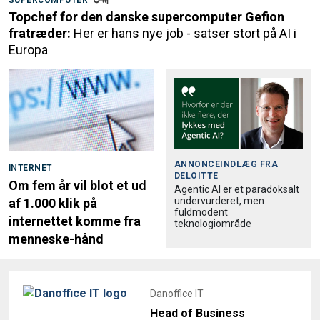
SUPERCOMPUTER
Topchef for den danske supercomputer Gefion
fratræder:
Her er hans nye job - satser stort på AI i
Europa
ANNONCEINDLÆG FRA
INTERNET
DELOITTE
Om fem år vil blot et ud
Agentic AI er et paradoksalt
undervurderet, men
af 1.000 klik på
fuldmodent
internettet komme fra
teknologiområde
menneske-hånd
Danoffice IT
Head of Business