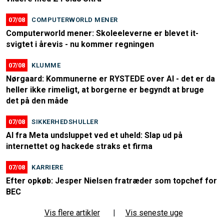
07/08
COMPUTERWORLD MENER
Computerworld mener: Skoleeleverne er blevet it-
svigtet i årevis - nu kommer regningen
07/08
KLUMME
Nørgaard: Kommunerne er RYSTEDE over AI - det er da
heller ikke rimeligt, at borgerne er begyndt at bruge
det på den måde
07/08
SIKKERHEDSHULLER
AI fra Meta undsluppet ved et uheld: Slap ud på
internettet og hackede straks et firma
07/08
KARRIERE
Efter opkøb: Jesper Nielsen fratræder som topchef for
BEC
Vis flere artikler
|
Vis seneste uge