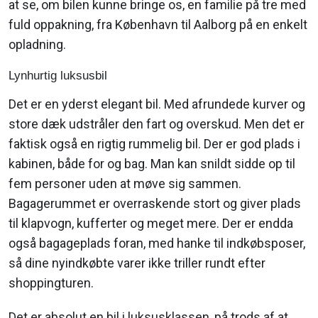
at se, om bilen kunne bringe os, en familie på tre med
fuld oppakning, fra København til Aalborg på en enkelt
opladning.
Lynhurtig luksusbil
Det er en yderst elegant bil. Med afrundede kurver og
store dæk udstråler den fart og overskud. Men det er
faktisk også en rigtig rummelig bil. Der er god plads i
kabinen, både for og bag. Man kan snildt sidde op til
fem personer uden at møve sig sammen.
Bagagerummet er overraskende stort og giver plads
til klapvogn, kufferter og meget mere. Der er endda
også bagageplads foran, med hanke til indkøbsposer,
så dine nyindkøbte varer ikke triller rundt efter
shoppingturen.
Det er absolut en bil i luksusklassen, på trods af at