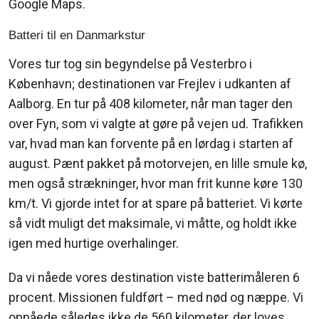
Google Maps.
Batteri til en Danmarkstur
Vores tur tog sin begyndelse på Vesterbro i
København; destinationen var Frejlev i udkanten af
Aalborg. En tur på 408 kilometer, når man tager den
over Fyn, som vi valgte at gøre på vejen ud. Trafikken
var, hvad man kan forvente på en lørdag i starten af
august. Pænt pakket på motorvejen, en lille smule kø,
men også strækninger, hvor man frit kunne køre 130
km/t. Vi gjorde intet for at spare på batteriet. Vi kørte
så vidt muligt det maksimale, vi måtte, og holdt ikke
igen med hurtige overhalinger.
Da vi nåede vores destination viste batterimåleren 6
procent. Missionen fuldført – med nød og næppe. Vi
opnåede således ikke de 560 kilometer, der loves,