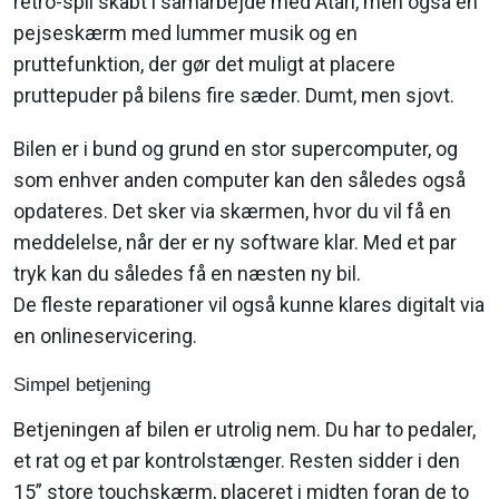
retro-spil skabt i samarbejde med Atari, men også en
pejseskærm med lummer musik og en
pruttefunktion, der gør det muligt at placere
pruttepuder på bilens fire sæder. Dumt, men sjovt.
Bilen er i bund og grund en stor supercomputer, og
som enhver anden computer kan den således også
opdateres. Det sker via skærmen, hvor du vil få en
meddelelse, når der er ny software klar. Med et par
tryk kan du således få en næsten ny bil.
De fleste reparationer vil også kunne klares digitalt via
en onlineservicering.
Simpel betjening
Betjeningen af bilen er utrolig nem. Du har to pedaler,
et rat og et par kontrolstænger. Resten sidder i den
15” store touchskærm, placeret i midten foran de to