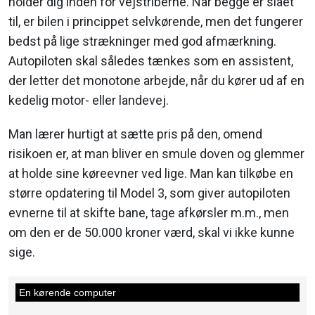
holder dig inden for vejstriberne. Når begge er slået
til, er bilen i princippet selvkørende, men det fungerer
bedst på lige strækninger med god afmærkning.
Autopiloten skal således tænkes som en assistent,
der letter det monotone arbejde, når du kører ud af en
kedelig motor- eller landevej.
Man lærer hurtigt at sætte pris på den, omend
risikoen er, at man bliver en smule doven og glemmer
at holde sine køreevner ved lige. Man kan tilkøbe en
større opdatering til Model 3, som giver autopiloten
evnerne til at skifte bane, tage afkørsler m.m., men
om den er de 50.000 kroner værd, skal vi ikke kunne
sige.
En kørende computer