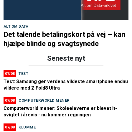
ALT OM DATA
Det talende betalingskort på vej – kan
hjælpe blinde og svagtsynede
Seneste nyt
07/08
TEST
Test: Samsung gør verdens vildeste smartphone endnu
vildere med Z Fold8 Ultra
07/08
COMPUTERWORLD MENER
Computerworld mener: Skoleeleverne er blevet it-
svigtet i årevis - nu kommer regningen
07/08
KLUMME