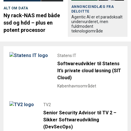
ANNONCEINDLÆG FRA
ALT OM DATA
DELOITTE
Ny rack-NAS med både
Agentic AI er et paradoksalt
undervurderet, men
ssd og hdd – plus en
fuldmodent
potent processor
teknologiområde
Statens IT
Softwareudvikler til Statens
It’s private cloud løsning (SIT
Cloud)
Københavnsområdet
TV2
Senior Security Advisor til TV 2 –
Sikker Softwareudvikling
(DevSecOps)