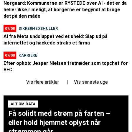
Nørgaard: Kommunerne er RYSTEDE over AI - det er da
heller ikke rimeligt, at borgerne er begyndt at bruge
det på den måde
07/08
SIKKERHEDSHULLER
AI fra Meta undsluppet ved et uheld: Slap ud på
internettet og hackede straks et firma
07/08
KARRIERE
Efter opkøb: Jesper Nielsen fratræder som topchef for
BEC
Vis flere artikler
|
Vis seneste uge
ALT OM DATA
Få solidt med strøm på farten –
eller hold hjemmet oplyst når
strømmen går