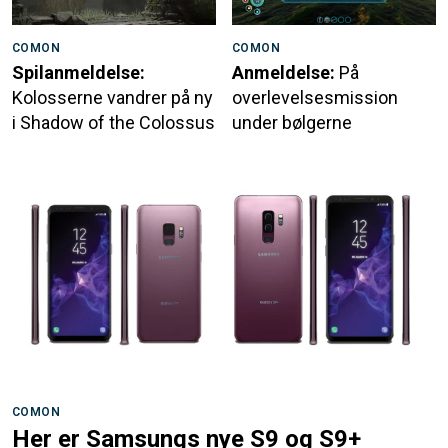
COMON
COMON
Spilanmeldelse:
Anmeldelse:
På
Kolosserne vandrer på ny
overlevelsesmission
i Shadow of the Colossus
under bølgerne
COMON
Her er Samsungs nye S9 og S9+