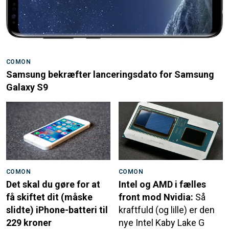
COMON
Samsung bekræfter lanceringsdato for Samsung
Galaxy S9
COMON
COMON
Det skal du gøre for at
Intel og AMD i fælles
få skiftet dit (måske
front mod Nvidia:
Så
slidte) iPhone-batteri til
kraftfuld (og lille) er den
229 kroner
nye Intel Kaby Lake G