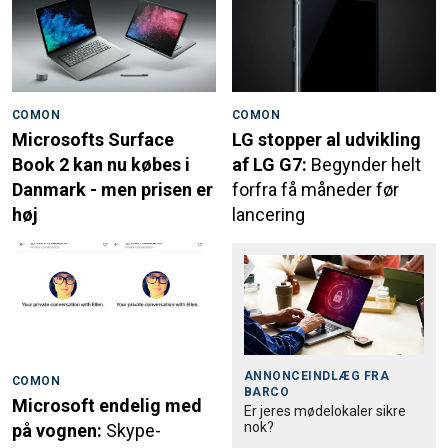
COMON
COMON
Microsofts Surface
LG stopper al udvikling
Book 2 kan nu købes i
af LG G7:
Begynder helt
Danmark - men prisen er
forfra få måneder før
høj
lancering
ANNONCEINDLÆG FRA
COMON
BARCO
Microsoft endelig med
Er jeres mødelokaler sikre
nok?
på vognen:
Skype-