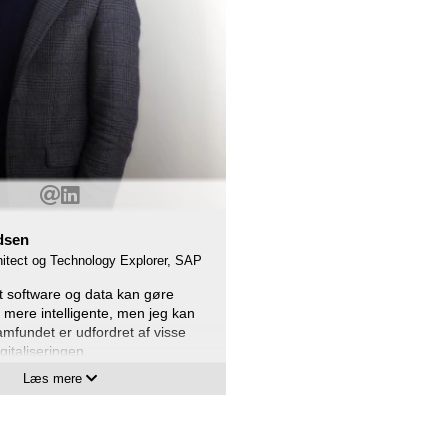
dsen
hitect og Technology Explorer, SAP
at software og data kan gøre
mere intelligente, men jeg kan
amfundet er udfordret af visse
gitaliseringen.
Læs mere
er jeg et lab, hvis mål er at
emonstrere brugen af data i
mæssige sammenhænge.