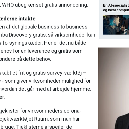
t WHO ubegrænset gratis annoncering.
En AI-speciali
og lokal comput
æderne intakte
en af det globale business to business
iba Discovery gratis, så virksomheder kan
s forsyningskæder. Her er det nu både
 behov for en leverance og gratis som
ondere på dette behov.
skabt et frit og gratis survey-værktøj –
 - som giver virksomheder mulighed for
, hvordan det går med at arbejde hjemme.
er.
tjeklister for virksomheders corona-
projektværktøjet Ruum, som man har
t bruge. Tjeklisterne afspejler de