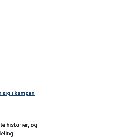
nelle liv startede med en
nnelse, som jeg har brugt både
n og leverandørsiden som
tekt og rådgiver.
n sig i kampen
e historier, og
eling.