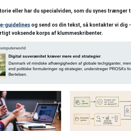
orie eller har du specialviden, som du synes trænger til
e-guidelines
og send os din tekst, så kontakter vi dig 
urtigt voksende korps af klummeskribenter.
Computerworld
Digital suverænitet kræver mere end strategier
Danmark vil mindske afhængigheden af globale techgiganter, me
end politiske formuleringer og strategier, understreger PROSA’s f
Bertelsen.