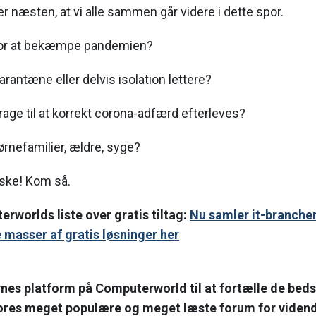
er næsten, at vi alle sammen går videre i dette spor.
Mit professio
ingeniørudda
på kundeside
 for at bekæmpe pandemien?
udvikler, arki
 karantæne eller delvis isolation lettere?
rage til at korrekt corona-adfærd efterleves?
børnefamilier, ældre, syge?
l ske! Kom så.
worlds liste over gratis tiltag:
Nu samler it-branche
masser af gratis løsninger her
es platform på Computerworld til at fortælle de bedst
vores meget populære og meget læste forum for vidend