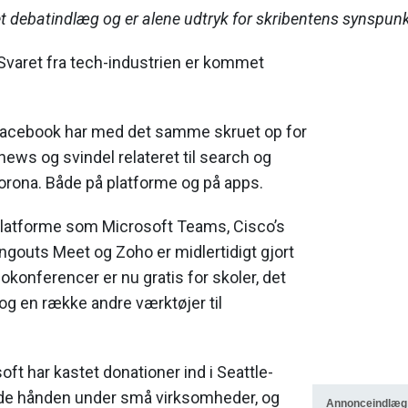
 debatindlæg og er alene udtryk for skribentens synspunk
Svaret fra tech-industrien er kommet
Facebook har med det samme skruet op for
ws og svindel relateret til search og
rona. Både på platforme og på apps.
atforme som Microsoft Teams, Cisco’s
gouts Meet og Zoho er midlertidigt gjort
okonferencer er nu gratis for skoler, det
 en række andre værktøjer til
t har kastet donationer ind i Seattle-
lde hånden under små virksomheder, og
Annonceindlæg 