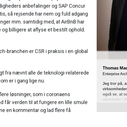
igheders anbefalinger og SAP Concur
ratis, så rejsende har nem og fuld adgang
sninger mm. samtidig med, at AirBnB har
g billigere at aflyse et bestilt ophold.
ech-branchen er CSR i praksis i en global
Thomas Ma
gt fra nævnt alle de teknologi-relaterede
Enterprise Arc
om er i gang lige nu.
Jeg tror på, 
virksomheder 
 flere løsninger, som i coronaens
også se, at s
elementer i di
 får verden til at fungere en lille smule
rne en kommentar og lad flere få
Til daglig led
udforske og d
forretnings