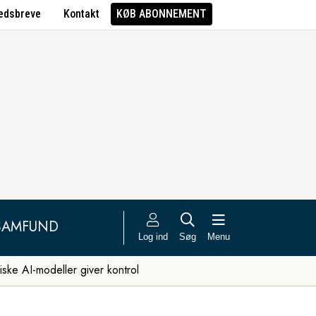
edsbreve
Kontakt
KØB ABONNEMENT
SAMFUND
Log ind
Søg
Menu
iske AI-modeller giver kontrol