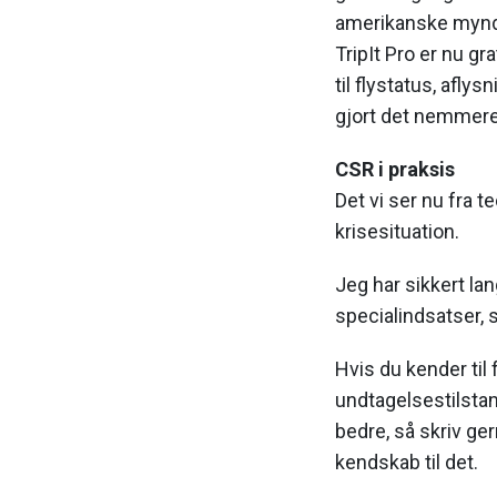
amerikanske mynd
TripIt Pro er nu g
til flystatus, afly
gjort det nemmere o
CSR i praksis
Det vi ser nu fra t
krisesituation.
Jeg har sikkert lan
specialindsatser, s
Hvis du kender til
undtagelsestilstand
bedre, så skriv ge
kendskab til det.