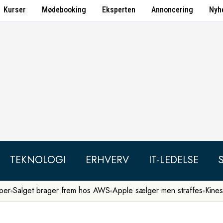
Kurser
Mødebooking
Eksperten
Annoncering
Nyh
TEKNOLOGI
ERHVERV
IT-LEDELSE
per
Salget brager frem hos AWS
Apple sælger men straffes
Kines