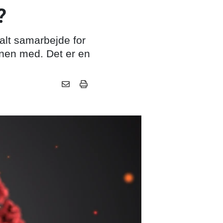
?
balt samarbejde for
anen med. Det er en