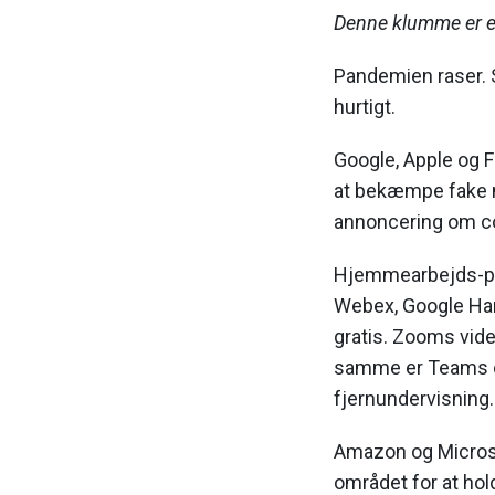
Denne klumme er et
Pandemien raser. 
hurtigt.
Google, Apple og 
at bekæmpe fake ne
annoncering om co
Hjemmearbejds-pl
Webex, Google Han
gratis. Zooms vide
samme er Teams og
fjernundervisning.
Amazon og Microsof
området for at ho