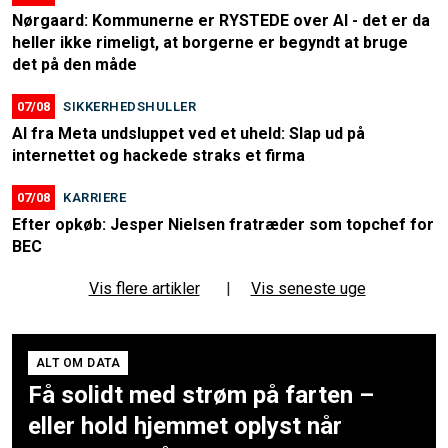
Nørgaard: Kommunerne er RYSTEDE over AI - det er da
heller ikke rimeligt, at borgerne er begyndt at bruge
det på den måde
07/08
SIKKERHEDSHULLER
AI fra Meta undsluppet ved et uheld: Slap ud på
internettet og hackede straks et firma
07/08
KARRIERE
Efter opkøb: Jesper Nielsen fratræder som topchef for
BEC
Vis flere artikler
|
Vis seneste uge
ALT OM DATA
Få solidt med strøm på farten –
eller hold hjemmet oplyst når