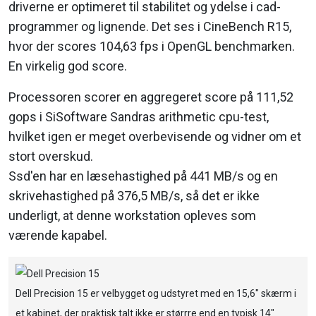
driverne er optimeret til stabilitet og ydelse i cad-
programmer og lignende. Det ses i CineBench R15,
hvor der scores 104,63 fps i OpenGL benchmarken.
En virkelig god score.
Processoren scorer en aggregeret score på 111,52
gops i SiSoftware Sandras arithmetic cpu-test,
hvilket igen er meget overbevisende og vidner om et
stort overskud.
Ssd'en har en læsehastighed på 441 MB/s og en
skrivehastighed på 376,5 MB/s, så det er ikke
underligt, at denne workstation opleves som
værende kapabel.
Dell Precision 15 er velbygget og udstyret med en 15,6" skærm i
et kabinet, der praktisk talt ikke er størrre end en typisk 14"