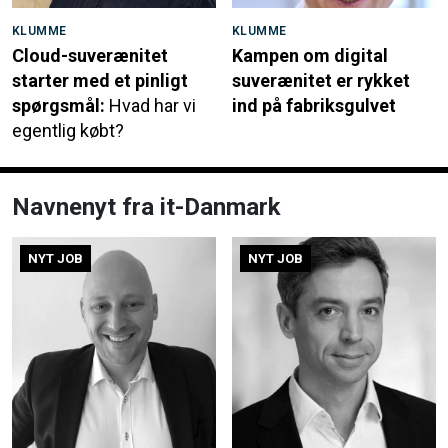
KLUMME
KLUMME
Cloud-suverænitet
Kampen om digital
starter med et pinligt
suverænitet er rykket
spørgsmål:
Hvad har vi
ind på fabriksgulvet
egentlig købt?
Navnenyt fra it-Danmark
NYT JOB
NYT JOB