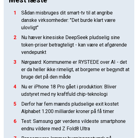
1
Sådan misbruges dit smart-tv til at angribe
danske virksomheder: "Det burde klart være
ulovligt"
2
Nu hæver kinesiske DeepSeek pludselig sine
token-priser betragteligt - kan være et afgørende
vendepunkt
3
Nørgaard: Kommunerne er RYSTEDE over AI - det
er da heller ikke rimeligt, at borgerne er begyndt at
bruge det på den måde
4
Nu er iPhone 18 Pro gået i produktion: Bliver
udstyret med ny kraftfuld chip-teknologi
5
Derfor har fem mænds pludselige exit kostet
Alphabet 1.200 milliarder kroner på få timer
6
Test: Samsung gør verdens vildeste smartphone
endnu vildere med Z Fold8 Ultra