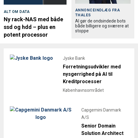
ANNONCEINDLÆG FRA
ALT OM DATA
THALES
Ny rack-NAS med både
AI gør de ondsindede bots
både billigere og sværere at
ssd og hdd – plus en
stoppe
potent processor
Jyske Bank
Forretningsudvikler med
nysgerrighed på AI til
Kreditprocesser
Københavnsområdet
Capgemini Danmark
A/S
Senior Domain
Solution Architect