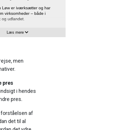
 Løw er iværksætter og har
fem virksomheder – både i
 og udlandet.
 har tidligere kåret Jonathan
Læs mere
irma engodsag.dk som Årets it-
an er derudover tidligere
 af de største ledelsestalenter i
erlingske.
 rejse, men
 har derudover en baggrund
ativer.
gchef, innovationschef og
nsvarlig.
e pres
 har skrevet bøgerne ”Listen
indsigt i hendes
URUBOGEN” og
gen".
ndre pres.
onathanloew.dk
 forståelsen af
n det til al
ordan det ydre