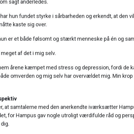
som sagt anderledes.
 har hun fundet styrke i sårbarheden og erkendt, at den v
åtte kaste sig over.
i hun er et både følsomt og stærkt menneske på én og sa
meget af det i mig selv.
nnem årene kæmpet med stress og depression, fordi de
 både omverden og mig selv har overvældet mig. Min krop
spektiv
 her, at samtalerne med den anerkendte iværksætter Ha
det, for Hampus gav nogle utroligt værdifulde råd og pers
 dig.