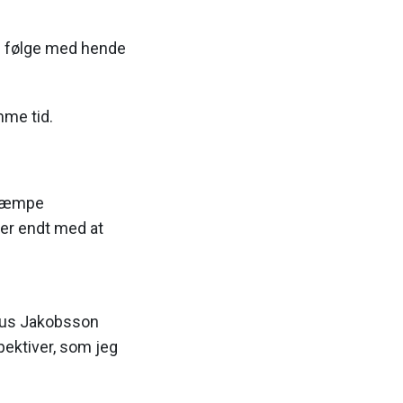
il følge med hende
mme tid.
 kæmpe
 er endt med at
mpus Jakobsson
pektiver, som jeg