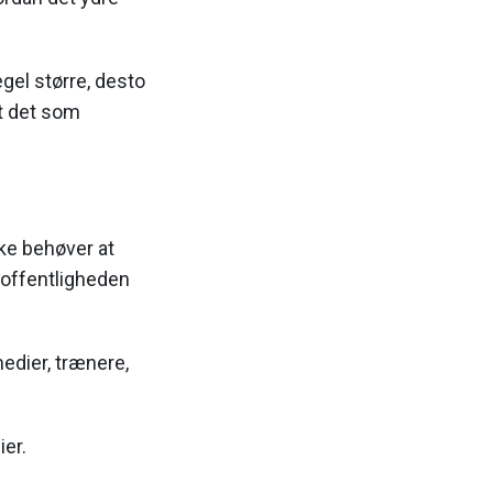
gel større, desto
et det som
kke behøver at
m offentligheden
medier, trænere,
er.