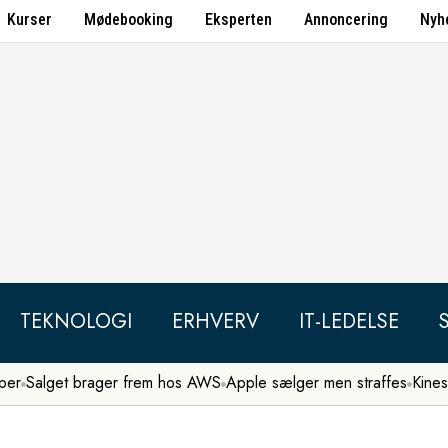
Kurser
Mødebooking
Eksperten
Annoncering
Nyh
TEKNOLOGI
ERHVERV
IT-LEDELSE
per
Salget brager frem hos AWS
Apple sælger men straffes
Kines