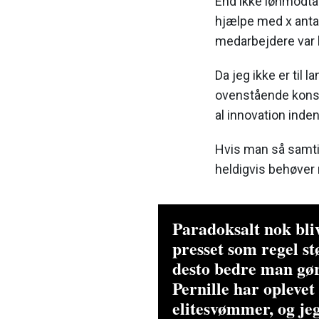
End ikke lønmodtag
hjælpe med x anta
medarbejdere var be
Da jeg ikke er til 
ovenstående konsta
al innovation inden
Hvis man så samtid
heldigvis behøver 
Paradoksalt nok bli
presset som regel st
desto bedre man gør
Pernille har oplevet
elitesvømmer, og je