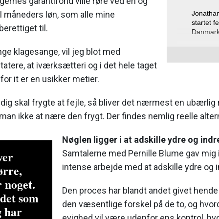
ernes garantifond ville røre ved én og
Jonathan
l måneders løn, som alle mine
startet 
rettiget til.
Danmark
Computerworld
lange klagesange, vil jeg blot med
Løws gamle f
tere, at iværksætteri og i det hele taget
virksomhed. H
for it er en usikker metier.
udnævnt til ét
Danmark af B
ig skal frygte at fejle, så bliver det nærmest en ubærlig
Jonathan Løw
man ikke at nære den frygt. Der findes nemlig reelle altern
som marketin
investeringsa
Nøglen ligger i at adskille ydre og indr
Jonathan Løw
Samtalerne med Pernille Blume gav mig 
Louder”, ”G
ver
"Disruptionbo
intense arbejde med at adskille ydre og i
ørre,
 noget.
http://
www.j
Den proces har blandt andet givet hende
 det som
den væsentlige forskel på de to, og hvorda
g har
evighed vil være udenfor ens kontrol, hv