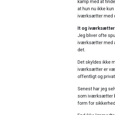
kamp med at finde b
at hun nu ikke kun
iværksætter med d
It og iværksætter
Jeg bliver ofte spu
iværksætter med a
det.
Det skyldes ikke mi
iværksætter er væs
offentligt og priv
Senest har jeg sel
som iværksætter b
form for sikkerhe