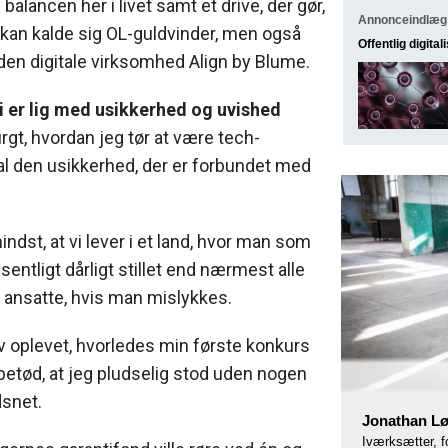
alancen her i livet samt et drive, der gør,
Annonceindlæg
 kan kalde sig OL-guldvinder, men også
Offentlig digital
en digitale virksomhed Align by Blume.
i er lig med usikkerhed og uvished
rgt, hvordan jeg tør at være tech-
l den usikkerhed, der er forbundet med
ndst, at vi lever i et land, hvor man som
entligt dårligt stillet end nærmest alle
at ansatte, hvis man mislykkes.
v oplevet, hvorledes min første konkurs
etød, at jeg pludselig stod uden nogen
dsnet.
Jonathan L
Iværksætter, fo