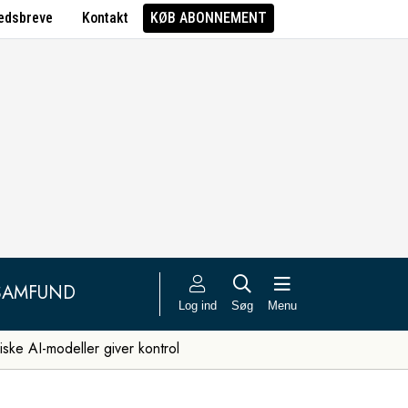
edsbreve
Kontakt
KØB ABONNEMENT
SAMFUND
Log ind
Søg
Menu
iske AI-modeller giver kontrol