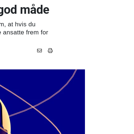
 god måde
m, at hvis du
e ansatte frem for