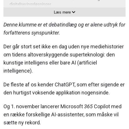
digitaliseringsløsninger.
Læs mere
Lasse Nordvik Wedø er international foredragsholder,
medforfatter til bogen "Lync Server Cookbook" og har
Denne klumme er et debatindlæg og er alene udtryk for
modtaget en lang række priser for sit arbejde med udvikle
infrastrukturløsninger for mindre og mellemstore
forfatterens synspunkter.
virksomheder i forskellige brancher.
Der går stort set ikke en dag uden nye mediehistorier
Som Microsoft M365 Apps & Services MVP (Most Valuable
Professional) har Lasse Nordvik Wedø ikke mindst et
om tidens altoverskyggende superteknologi: den
indgående kendskab til løsninger, som involverer Office 365
kunstige intelligens eller bare AI (artificiel
og Microsoft cloud-teknologier.
intelligence).
De fleste af os kender ChatGPT, som efter sigende er
den hurtigst voksende applikation nogensinde.
Og 1. november lancerer Microsoft
365
Copilot med
en række forskellige AI-assistenter, som måske vil
sætte ny rekord.