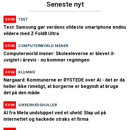
Seneste nyt
07/08
TEST
Test: Samsung gør verdens vildeste smartphone endnu
vildere med Z Fold8 Ultra
07/08
COMPUTERWORLD MENER
Computerworld mener: Skoleeleverne er blevet it-
svigtet i årevis - nu kommer regningen
07/08
KLUMME
Nørgaard: Kommunerne er RYSTEDE over AI - det er da
heller ikke rimeligt, at borgerne er begyndt at bruge
det på den måde
07/08
SIKKERHEDSHULLER
AI fra Meta undsluppet ved et uheld: Slap ud på
internettet og hackede straks et firma