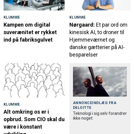
KLUMME
KLUMME
Kampen om digital
Nørgaard:
Et par ord om
suverænitet er rykket
kinesisk AI, to droner til
ind på fabriksgulvet
Hjemmeværnet og
danske gætterier på AI-
besparelser
ANNONCEINDLÆG FRA
KLUMME
DELOITTE
Alt omkring os er i
Teknologi i sig selv forandrer
ikke noget:
opbrud. Som CIO skal du
være i konstant