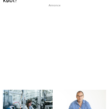
købt?
Annonce