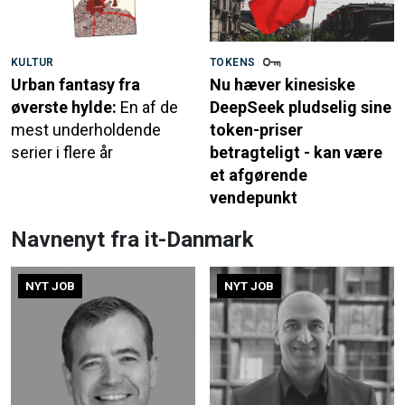
KULTUR
TOKENS
Urban fantasy fra
Nu hæver kinesiske
øverste hylde:
En af de
DeepSeek pludselig sine
mest underholdende
token-priser
serier i flere år
betragteligt - kan være
et afgørende
vendepunkt
Navnenyt fra it-Danmark
NYT JOB
NYT JOB