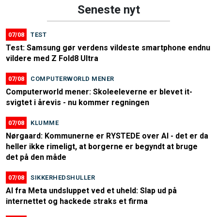
Seneste nyt
07/08
TEST
Test: Samsung gør verdens vildeste smartphone endnu
vildere med Z Fold8 Ultra
07/08
COMPUTERWORLD MENER
Computerworld mener: Skoleeleverne er blevet it-
svigtet i årevis - nu kommer regningen
07/08
KLUMME
Nørgaard: Kommunerne er RYSTEDE over AI - det er da
heller ikke rimeligt, at borgerne er begyndt at bruge
det på den måde
07/08
SIKKERHEDSHULLER
AI fra Meta undsluppet ved et uheld: Slap ud på
internettet og hackede straks et firma