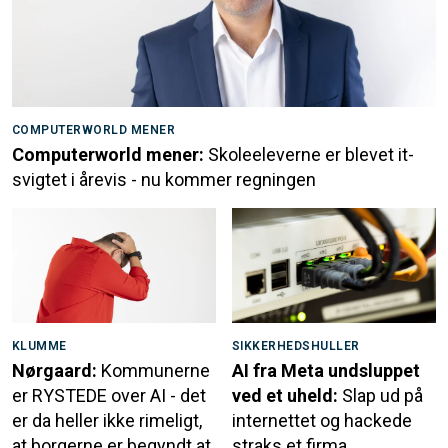
COMPUTERWORLD MENER
Computerworld mener:
Skoleeleverne er blevet it-
svigtet i årevis - nu kommer regningen
KLUMME
SIKKERHEDSHULLER
Nørgaard:
Kommunerne
AI fra Meta undsluppet
er RYSTEDE over AI - det
ved et uheld:
Slap ud på
er da heller ikke rimeligt,
internettet og hackede
at borgerne er begyndt at
straks et firma