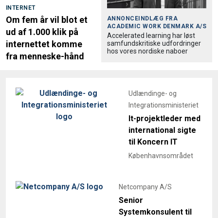
INTERNET
Om fem år vil blot et
ANNONCEINDLÆG FRA
ACADEMIC WORK DENMARK A/S
ud af 1.000 klik på
Accele­rated learning har løst
internettet komme
samfund­skri­tiske udfordringer
hos vores nordiske naboer
fra menneske-hånd
Udlændinge- og
Integrationsministeriet
It-projektleder med
international sigte
til Koncern IT
Københavnsområdet
Netcompany A/S
Senior
Systemkonsulent til