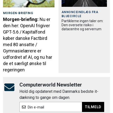
ANNONCEINDLÆG FRA
MORGEN-BRIEFING
BLUECIRCLE
Morgen-briefing:
Nu er
Partiklerne ingen taler om:
Den oversete risiko i
den her: OpenAI frigiver
datacentre og serverrum
GPT-5.6 / Kapitalfond
køber danske Factbird
med 80 ansatte /
Gymnasielærere er
udfordret af AI, og nu har
de et særligt ønske til
regeringen
Computerworld Newsletter
Hold dig opdateret med Danmarks bedste it-
dækning to gange om dagen.
TILMELD
Din e-mail