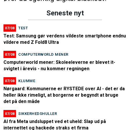
Seneste nyt
07/08
TEST
Test: Samsung gør verdens vildeste smartphone endnu
vildere med Z Fold8 Ultra
07/08
COMPUTERWORLD MENER
Computerworld mener: Skoleeleverne er blevet it-
svigtet i årevis - nu kommer regningen
07/08
KLUMME
Nørgaard: Kommunerne er RYSTEDE over AI - det er da
heller ikke rimeligt, at borgerne er begyndt at bruge
det på den måde
07/08
SIKKERHEDSHULLER
AI fra Meta undsluppet ved et uheld: Slap ud på
internettet og hackede straks et firma