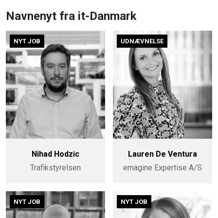
Navnenyt fra it-Danmark
NYT JOB
UDNÆVNELSE
Nihad Hodzic
Lauren De Ventura
Trafikstyrelsen
emagine Expertise A/S
NYT JOB
NYT JOB