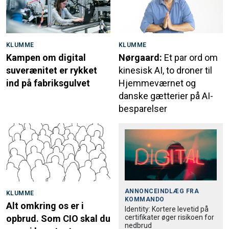
KLUMME
KLUMME
Kampen om digital
Nørgaard:
Et par ord om
suverænitet er rykket
kinesisk AI, to droner til
ind på fabriksgulvet
Hjemmeværnet og
danske gætterier på AI-
besparelser
ANNONCEINDLÆG FRA
KLUMME
KOMMANDO
Alt omkring os er i
Identity: Kortere levetid på
certifikater øger risikoen for
opbrud. Som CIO skal du
nedbrud