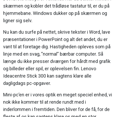
skærmen og kobler det trådløse tastatur til, er du på
hjemmebane. Windows dukker op på skærmen og
ligner sig selv.
Nu kan du surfe på nettet, skrive tekster i Word, lave
præsentationer i PowerPoint og alt det andet, du er
vant til at foretage dig. Hastigheden opleves som på
linje med en svag, ”normal” bærbar computer. Så
længe du ikke presser dværgen for hårdt med grafik
og billeder eller spil, er oplevelsen fin. Lenovo
Ideacentre Stick 300 kan sagtens klare alle
dagligdags pc-opgaver.
Mini-pc’en er i vores optik en meget speciel enhed, vi
nok ikke kommer til at rende rundt med i
inderlommen i fremtiden. Den bliver for de få, for de
fleste af os kan sagtens klare os med en stor