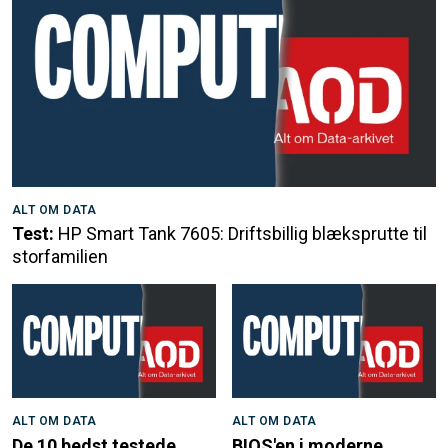
ALT OM DATA
Test:
HP Smart Tank 7605: Driftsbillig blæksprutte til
storfamilien
ALT OM DATA
ALT OM DATA
De 10 bedst testede
BIOS'en i moderne