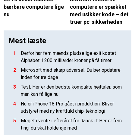
bærbare computere lige
computere er spækket
nu
med usikker kode – det
truer pc-sikkerheden
Mest læste
1
Derfor har fem mænds pludselige exit kostet
Alphabet 1.200 milliarder kroner på få timer
2
Microsoft med skarp advarsel: Du bør opdatere
inden for tre dage
3
Test: Her er den bedste kompakte højttaler, som
man kan få lige nu
4
Nu er iPhone 18 Pro gået i produktion: Bliver
udstyret med ny kraftfuld chip-teknologi
5
Meget i vente i efteråret for dansk it: Her er fem
ting, du skal holde øje med