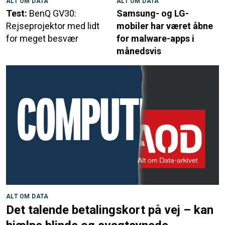
ALT OM DATA
ALT OM DATA
Test:
BenQ GV30:
Samsung- og LG-
Rejseprojektor med lidt
mobiler har været åbne
for meget besvær
for malware-apps i
månedsvis
ALT OM DATA
Det talende betalingskort på vej – kan