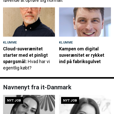
tøvende at opføre sig normalt
KLUMME
KLUMME
Cloud-suverænitet
Kampen om digital
starter med et pinligt
suverænitet er rykket
spørgsmål:
Hvad har vi
ind på fabriksgulvet
egentlig købt?
Navnenyt fra it-Danmark
NYT JOB
NYT JOB