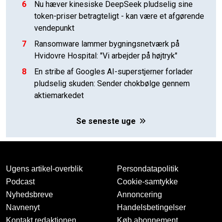
6
Nu hæver kinesiske DeepSeek pludselig sine
token-priser betragteligt - kan være et afgørende
vendepunkt
7
Ransomware lammer bygningsnetværk på
Hvidovre Hospital: "Vi arbejder på højtryk"
8
En stribe af Googles AI-superstjerner forlader
pludselig skuden: Sender chokbølge gennem
aktiemarkedet
Se seneste uge
Ugens artikel-overblik
Persondatapolitik
Podcast
Cookie-samtykke
Nyhedsbreve
Annoncering
Navnenyt
Handelsbetingelser
Kontakt redaktionen
Køb abonnement