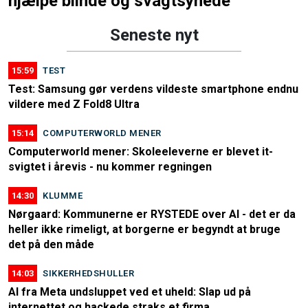
hjælpe blinde og svagtsynede
Seneste nyt
15:59
TEST
Test: Samsung gør verdens vildeste smartphone endnu
vildere med Z Fold8 Ultra
15:14
COMPUTERWORLD MENER
Computerworld mener: Skoleeleverne er blevet it-
svigtet i årevis - nu kommer regningen
14:30
KLUMME
Nørgaard: Kommunerne er RYSTEDE over AI - det er da
heller ikke rimeligt, at borgerne er begyndt at bruge
det på den måde
14:03
SIKKERHEDSHULLER
AI fra Meta undsluppet ved et uheld: Slap ud på
internettet og hackede straks et firma