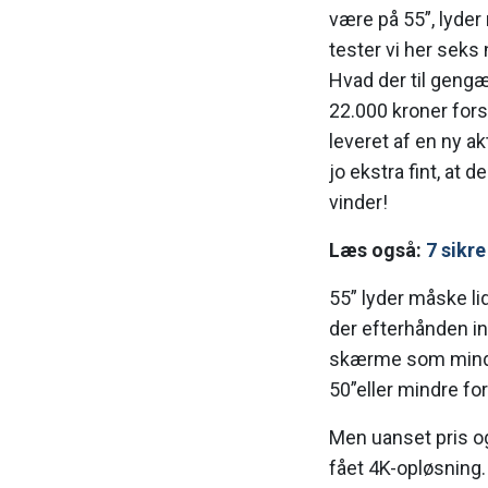
være på 55”, lyder
tester vi her seks
Hvad der til gengæl
22.000 kroner fors
leveret af en ny ak
jo ekstra fint, at 
vinder!
Læs også:
7 sikre
55” lyder måske l
der efterhånden in
skærme som mind
50”eller mindre for
Men uanset pris og 
fået 4K-opløsning. 