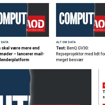
 DATA
ALT OM DATA
skal være mere end
Test:
BenQ GV30:
møder – lancerer mail-
Rejseprojektor med lidt fo
lenderplatform
meget besvær
T
s