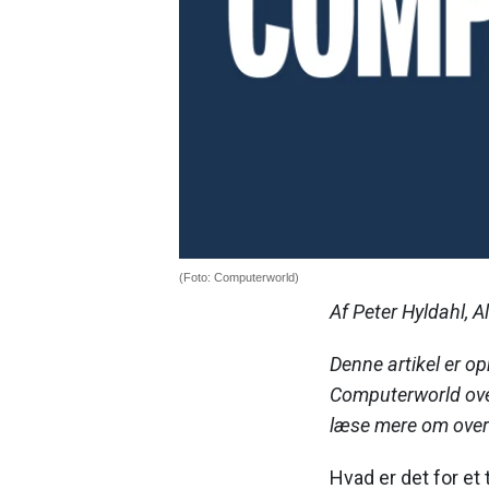
(Foto: Computerworld)
Af Peter Hyldahl, A
Denne artikel er op
Computerworld ove
læse mere om ove
Hvad er det for et t