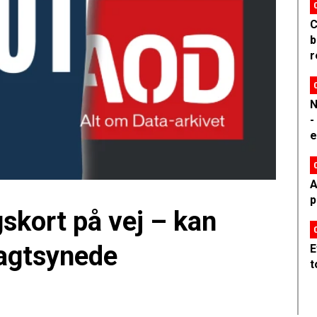
C
b
r
N
-
e
A
p
gskort på vej – kan
vagtsynede
E
t