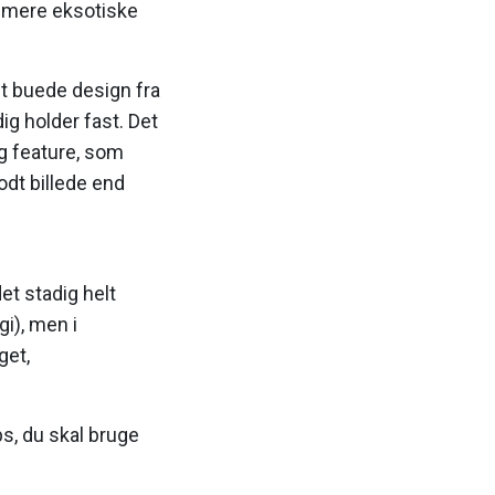
e mere eksotiske
et buede design fra
ig holder fast. Det
g feature, som
odt billede end
t stadig helt
gi), men i
get,
ps, du skal bruge