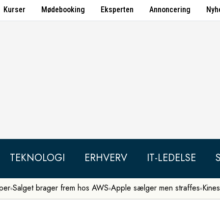
Kurser
Mødebooking
Eksperten
Annoncering
Nyh
TEKNOLOGI
ERHVERV
IT-LEDELSE
per
Salget brager frem hos AWS
Apple sælger men straffes
Kines