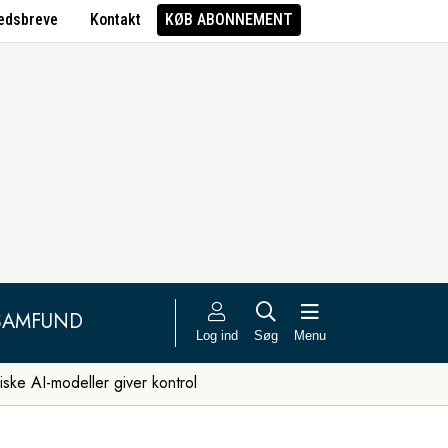
edsbreve
Kontakt
KØB ABONNEMENT
SAMFUND
Log ind
Søg
Menu
iske AI-modeller giver kontrol