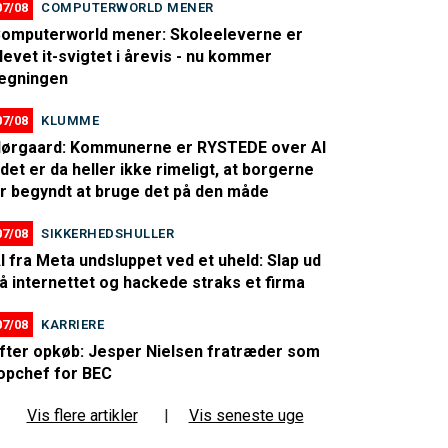
07/08
COMPUTERWORLD MENER
omputerworld mener: Skoleeleverne er
levet it-svigtet i årevis - nu kommer
egningen
07/08
KLUMME
ørgaard: Kommunerne er RYSTEDE over AI
 det er da heller ikke rimeligt, at borgerne
r begyndt at bruge det på den måde
07/08
SIKKERHEDSHULLER
I fra Meta undsluppet ved et uheld: Slap ud
å internettet og hackede straks et firma
07/08
KARRIERE
fter opkøb: Jesper Nielsen fratræder som
opchef for BEC
Vis flere artikler
|
Vis seneste uge