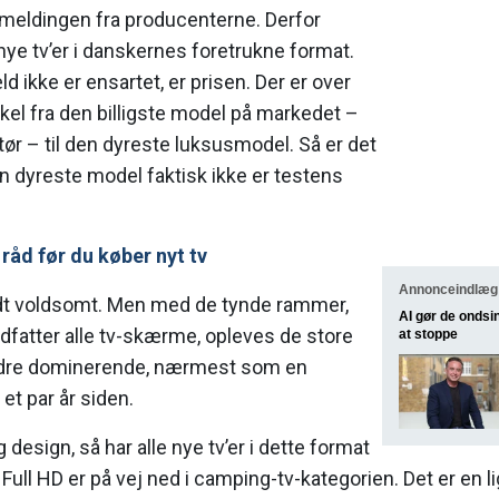
 meldingen fra producenterne. Derfor
 nye tv’er i danskernes foretrukne format.
d ikke er ensartet, er prisen. Der er over
kel fra den billigste model på markedet –
tør – til den dyreste luksusmodel. Så er det
den dyreste model faktisk ikke er testens
 råd før du køber nyt tv
Annonceindlæg 
idt voldsomt. Men med de tynde rammer,
AI gør de ondsi
dfatter alle tv-skærme, opleves de store
at stoppe
re dominerende, nærmest som en
 et par år siden.
design, så har alle nye tv’er i dette format
Full HD er på vej ned i camping-tv-kategorien. Det er en lig