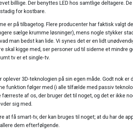
evet billlige. Der benyttes LED hos samtlige deltagere. D
stadig for kostbare.
 er på tilbagetog. Flere producenter har faktisk valgt d
længere sælge krumme løsninger), mens nogle stykker stad
ad man bedst kan lide. Vi synes det er en lidt unødvendi
ere skal kigge med, ser personer ud til siderne et mindre g
umt tv er et single-tv.
oplever 3D-teknologien på sin egen måde. Godt nok er de
ne funktion følger med (i alle tilfælde med passiv teknolo
e færreste af os, der bruger det til noget, og det er ikke no
vder sig med.
ere at få smart-tv, der kan bruges til noget; at du har de ap
tallere dem efterfølgende.