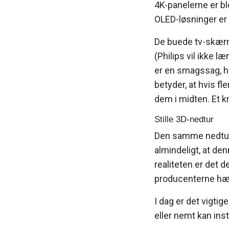
4K-panelerne er bl
OLED-løsninger er 
De buede tv-skærme
(Philips vil ikke 
er en smagssag, hv
betyder, at hvis fl
dem i midten. Et kr
Stille 3D-nedtur
Den samme nedtur 
almindeligt, at den
realiteten er det d
producenterne hæ
I dag er det vigtig
eller nemt kan ins