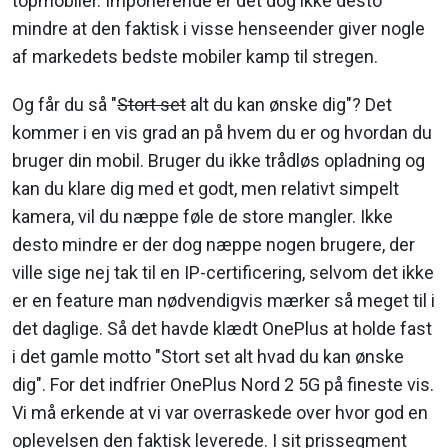
topmobiler. Imponerende er det dog ikke desto
mindre at den faktisk i visse henseender giver nogle
af markedets bedste mobiler kamp til stregen.
Og får du så "
Stort set
alt du kan ønske dig"? Det
kommer i en vis grad an på hvem du er og hvordan du
bruger din mobil. Bruger du ikke trådløs opladning og
kan du klare dig med et godt, men relativt simpelt
kamera, vil du næppe føle de store mangler. Ikke
desto mindre er der dog næppe nogen brugere, der
ville sige nej tak til en IP-certificering, selvom det ikke
er en feature man nødvendigvis mærker så meget til i
det daglige. Så det havde klædt OnePlus at holde fast
i det gamle motto "Stort set alt hvad du kan ønske
dig". For det indfrier OnePlus Nord 2 5G på fineste vis.
Vi må erkende at vi var overraskede over hvor god en
oplevelsen den faktisk leverede. I sit prissegment