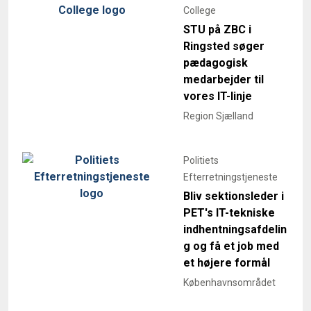
College
STU på ZBC i
Ringsted søger
pædagogisk
medarbejder til
vores IT-linje
Region Sjælland
Politiets
Efterretningstjeneste
Bliv sektionsleder i
PET's IT-tekniske
indhentningsafdelin
g og få et job med
et højere formål
Københavnsområdet