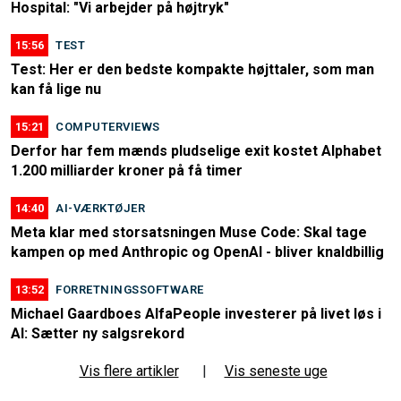
Hospital: "Vi arbejder på højtryk"
15:56
TEST
Test: Her er den bedste kompakte højttaler, som man
kan få lige nu
15:21
COMPUTERVIEWS
Derfor har fem mænds pludselige exit kostet Alphabet
1.200 milliarder kroner på få timer
14:40
AI-VÆRKTØJER
Meta klar med storsatsningen Muse Code: Skal tage
kampen op med Anthropic og OpenAI - bliver knaldbillig
13:52
FORRETNINGSSOFTWARE
Michael Gaardboes AlfaPeople investerer på livet løs i
AI: Sætter ny salgsrekord
Vis flere artikler
|
Vis seneste uge