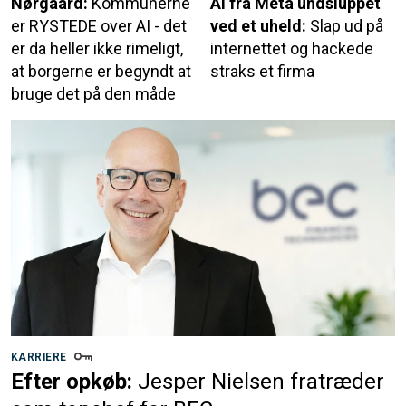
Nørgaard:
Kommunerne
AI fra Meta undsluppet
er RYSTEDE over AI - det
ved et uheld:
Slap ud på
er da heller ikke rimeligt,
internettet og hackede
at borgerne er begyndt at
straks et firma
bruge det på den måde
KARRIERE
Efter opkøb:
Jesper Nielsen fratræder