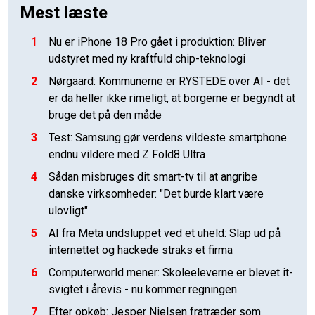
Mest læste
1
Nu er iPhone 18 Pro gået i produktion: Bliver
udstyret med ny kraftfuld chip-teknologi
2
Nørgaard: Kommunerne er RYSTEDE over AI - det
er da heller ikke rimeligt, at borgerne er begyndt at
bruge det på den måde
3
Test: Samsung gør verdens vildeste smartphone
endnu vildere med Z Fold8 Ultra
4
Sådan misbruges dit smart-tv til at angribe
danske virksomheder: "Det burde klart være
ulovligt"
5
AI fra Meta undsluppet ved et uheld: Slap ud på
internettet og hackede straks et firma
6
Computerworld mener: Skoleeleverne er blevet it-
svigtet i årevis - nu kommer regningen
7
Efter opkøb: Jesper Nielsen fratræder som