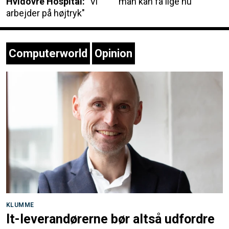
Hvidovre Hospital:
"Vi
man kan få lige nu
arbejder på højtryk"
Computerworld
Opinion
KLUMME
It-leverandørerne bør altså udfordre