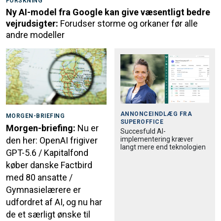
FORSKNING
Ny AI-model fra Google kan give væsentligt bedre
vejrudsigter:
Forudser storme og orkaner før alle
andre modeller
ANNONCEINDLÆG FRA
MORGEN-BRIEFING
SUPEROFFICE
Morgen-briefing:
Nu er
Succesfuld AI-
implementering kræver
den her: OpenAI frigiver
langt mere end teknologien
GPT-5.6 / Kapitalfond
køber danske Factbird
med 80 ansatte /
Gymnasielærere er
udfordret af AI, og nu har
de et særligt ønske til