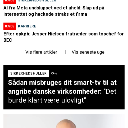
07/08
SIKKERHEDSHULLER
AI fra Meta undsluppet ved et uheld: Slap ud på
internettet og hackede straks et firma
07/08
KARRIERE
Efter opkøb: Jesper Nielsen fratræder som topchef for
BEC
Vis flere artikler
|
Vis seneste uge
SIKKERHEDSHULLER
Sådan misbruges dit smart-tv til at
angribe danske virksomheder:
"Det
burde klart være ulovligt"