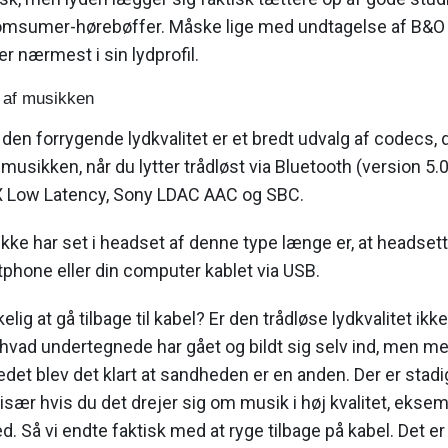
omsumer-hørebøffer. Måske lige med undtagelse af B&O 
 nærmest i sin lydprofil.
d af musikken
 den forrygende lydkvalitet er et bredt udvalg af codecs, de
musikken, når du lytter trådløst via Bluetooth (version 5.0
tX Low Latency, Sony LDAC AAC og SBC.
ikke har set i headset af denne type længe er, at headset
rtphone eller din computer kablet via USB.
lig at gå tilbage til kabel? Er den trådløse lydkvalitet ik
 hvad undertegnede har gået og bildt sig selv ind, men m
det blev det klart at sandheden er en anden. Der er stadi
, især hvis du det drejer sig om musik i høj kvalitet, eksem
. Så vi endte faktisk med at ryge tilbage på kabel. Det e