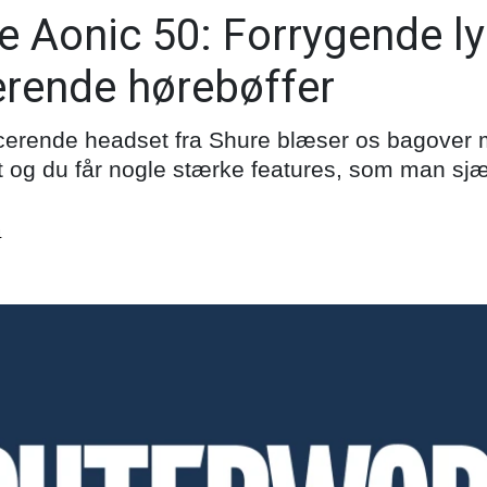
e Aonic 50: Forrygende ly
erende hørebøffer
ucerende headset fra Shure blæser os bagover 
t og du får nogle stærke features, som man sjæ
4