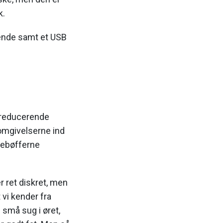
k.
ende samt et USB
øjreducerende
 omgivelserne ind
rebøfferne
r ret diskret, men
vi kender fra
små sug i øret,