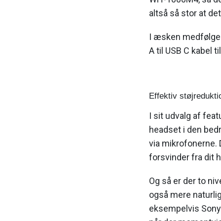
altså så stor at d
I æsken medfølger
A til USB C kabel ti
Effektiv støjredukti
I sit udvalg af fe
headset i den bedr
via mikrofonerne. 
forsvinder fra dit 
Og så er der to niv
også mere naturlig
eksempelvis Sony 