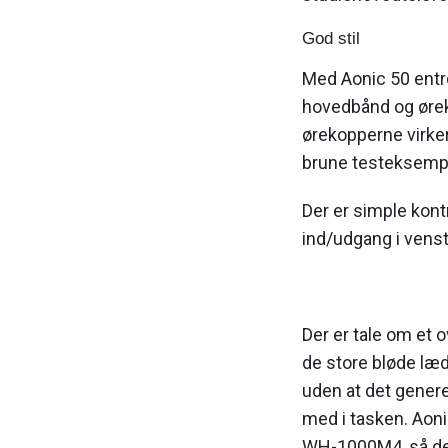
God stil
Med Aonic 50 entre
hovedbånd og ørek
ørekopperne virker
brune testeksempla
Der er simple kont
ind/udgang i venst
Der er tale om et 
de store bløde læd
uden at det genere
med i tasken. Ao
WH-1000M4, så det