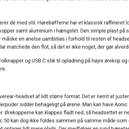
rer de med stil. Hørebøfferne har et klassisk raffineret
opper samt aluminium i hængslet. Den simple plast på s
 måske en anelse uambitiøs i forhold til resten af headse
r matchede den flot, så det er ikke noget, der gør alverd
rolknapper og USB C stik til opladning på højre ørekop og
re.
overear-headset af lidt større format. Det er nemt at jus
erpuder sidder behageligt på ørene. Man kan have Aonic 5
r. Ørekopperne kan klappes fladt ned, så headsettet er 
nic 50 kan dog ikke foldes sammen på samme måde som
 optager lidt mere plads. Der medfølger en rund bæreta