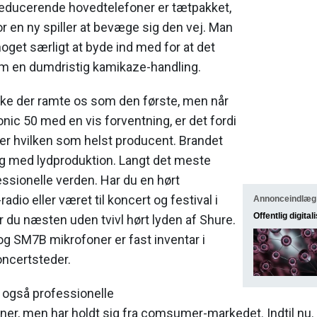
reducerende hovedtelefoner er tætpakket,
or en ny spiller at bevæge sig den vej. Man
noget særligt at byde ind med for at det
som en dumdristig kamikaze-handling.
anke der ramte os som den første, men når
 Aonic 50 med en vis forventning, er det fordi
 er hvilken som helst producent. Brandet
ng med lydproduktion. Langt det meste
fessionelle verden. Har du en hørt
e-radio eller været til koncert og festival i
Annonceindlæg
Offentlig digital
r du næsten uden tvivl hørt lyden af Shure.
g SM7B mikrofoner er fast inventar i
oncertsteder.
 også professionelle
er, men har holdt sig fra comsumer-markedet. Indtil nu.