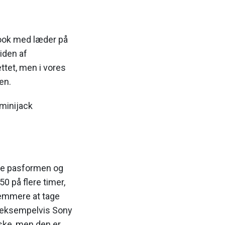
 look med læder på
iden af
ttet, men i vores
en.
 minijack
tere pasformen og
0 på flere timer,
nemmere at tage
 eksempelvis Sony
ske, men den er