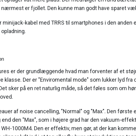
et nærmest er fjollet. Den kunne man godt have sparet væ
 minijack-kabel med TRRS til smartphones i den anden 
l opladning.
on
atures er der grundlæggende hvad man forventer af et st
e klasse. Der er "Enviromental mode" som lukker lyd fra
Det sker på en ret naturlig måde, så det føles som om hø
hoved.
eauer af noise cancelling, "Normal" og "Max". Den første e
 end den "Max", som i højere grad har den vakuum-effekt 
WH-1000M4. Den er effektiv, men gør, at der kan komme 