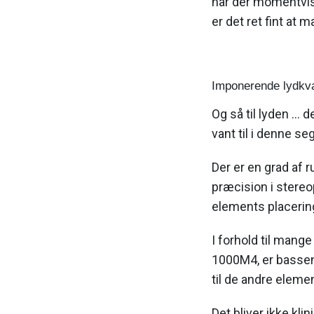
når der momentvis s
er det ret fint at 
Imponerende lydkva
Og så til lyden ...
vant til i denne s
Der er en grad af 
præcision i stereo
elements placerin
I forhold til man
1000M4, er bassen 
til de andre elemen
Det bliver ikke kl