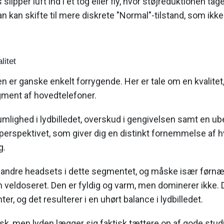
lipper luft ind i et tog eller fly, hvor støjreduktionen tag
man kan skifte til mere diskrete "Normal"-tilstand, som ikk
litet
 den er ganske enkelt forrygende. Her er tale om en kvalitet
egment af hovedtelefoner.
rumlighed i lydbilledet, overskud i gengivelsen samt en u
perspektivet, som giver dig en distinkt fornemmelse af h
g.
ge andre headsets i dette segmentet, og måske især før
veldoseret. Den er fyldig og varm, men dominerer ikke. De
ter, og det resulterer i en uhørt balance i lydbilledet.
inisk, men lyden lægger sig faktisk tættere op af gode st