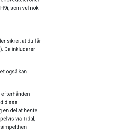
H9i, som vel nok
r sikrer, at du får
). De inkluderer
tet også kan
ke efterhånden
ed disse
g en del at hente
pelvis via Tidal,
r simpelthen