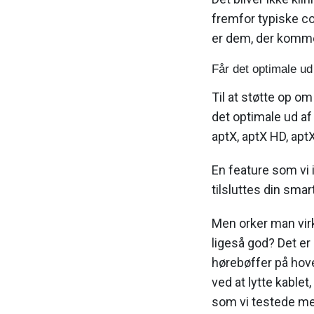
fremfor typiske c
er dem, der kommer
Får det optimale u
Til at støtte op om
det optimale ud af 
aptX, aptX HD, ap
En feature som vi 
tilsluttes din sma
Men orker man virke
ligeså god? Det er
hørebøffer på hove
ved at lytte kablet
som vi testede med