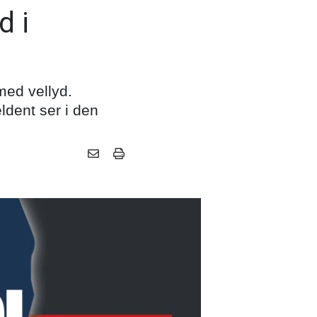
d i
med vellyd.
ldent ser i den