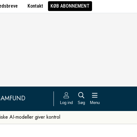
edsbreve
Kontakt
KØB ABONNEMENT
SAMFUND
Log ind
Søg
Menu
iske AI-modeller giver kontrol