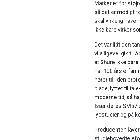
Markedet for støj
så det er modigt f
skal virkelig have 
ikke bare virker 
Det var lidt den t
vi alligevel gik til
at Shure ikke bare
har 100 års erfari
hører til i den pro
plade, lyttet til tal
moderne tid, så ha
Især deres SM57 o
lydstudier og på k
Producenten laver
studiehovedtelefon