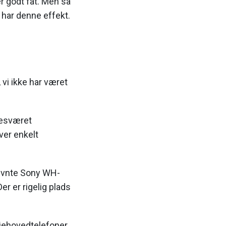
er godt fat. Men så
e har denne effekt.
, vi ikke har været
besværet
ver enkelt
nævnte Sony WH-
r er rigelig plads
udiehovedtelefoner