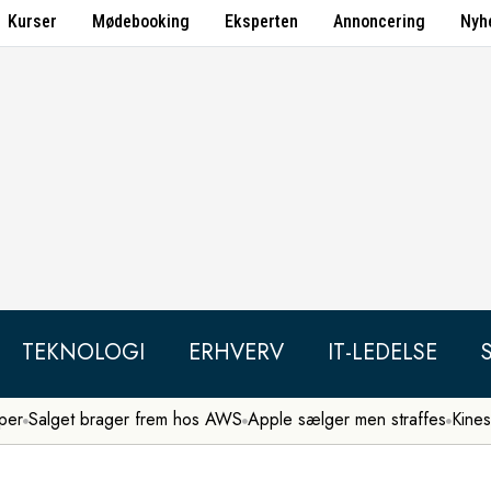
Kurser
Mødebooking
Eksperten
Annoncering
Nyh
TEKNOLOGI
ERHVERV
IT-LEDELSE
per
Salget brager frem hos AWS
Apple sælger men straffes
Kines