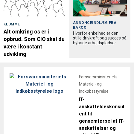
ANNONCEINDLÆG FRA
KLUMME
BARCO
Alt omkring os er i
Hvorfor enkelhed er den
stille drivkraft bag succes på
opbrud. Som CIO skal du
hybride arbejdspladser
være i konstant
udvikling
Forsvarsministeriets
Materiel- og
Indkøbsstyrelse
IT-
anskaffelseskonsul
ent til
gennemførsel af IT-
anskaffelser og