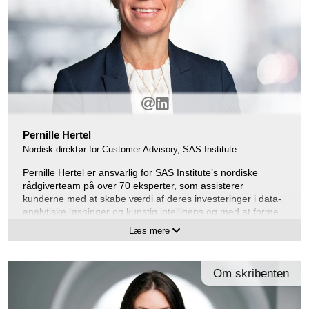
Pernille Hertel
Nordisk direktør for Customer Advisory, SAS Institute
Pernille Hertel er ansvarlig for SAS Institute’s nordiske
rådgiverteam på over 70 eksperter, som assisterer
kunderne med at skabe værdi af deres investeringer i data-
analytiske løsninger og kunstig intelligens og med at forme
den langsigtede teknologi-strategi.
Læs mere
Hun har fokus på temaer som data intelligence og AI samt
diversitet og inklusion i it-virksomheder såvel som it-
løsninger.