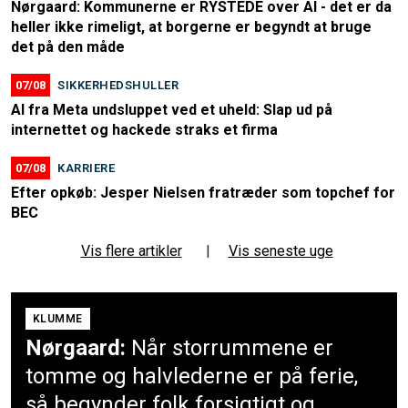
Nørgaard: Kommunerne er RYSTEDE over AI - det er da
heller ikke rimeligt, at borgerne er begyndt at bruge
det på den måde
07/08
SIKKERHEDSHULLER
AI fra Meta undsluppet ved et uheld: Slap ud på
internettet og hackede straks et firma
07/08
KARRIERE
Efter opkøb: Jesper Nielsen fratræder som topchef for
BEC
Vis flere artikler
|
Vis seneste uge
KLUMME
Nørgaard:
Når storrummene er
tomme og halvlederne er på ferie,
så begynder folk forsigtigt og