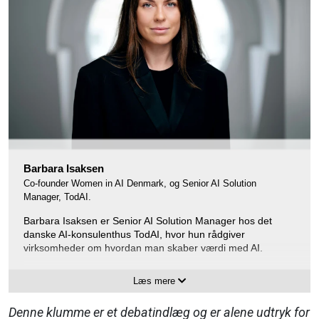
Barbara Isaksen
Co-founder Women in AI Denmark, og Senior AI Solution
Manager, TodAI.
Barbara Isaksen er Senior AI Solution Manager hos det
danske AI-konsulenthus TodAI, hvor hun rådgiver
virksomheder om hvordan man skaber værdi med AI.
Barbara er desuden co-founder og ambassadør for Women
Læs mere
in AI Denmark, en non-profit organisation der arbejder for at
styrke og fremme kvinders indflydelse i AI industrien.
Denne klumme er et debatindlæg og er alene udtryk for