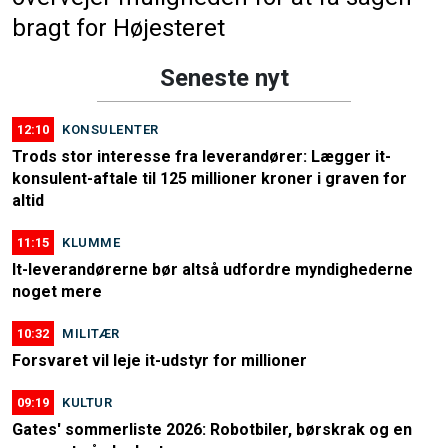
bragt for Højesteret
Seneste nyt
12:10
KONSULENTER
Trods stor interesse fra leverandører: Lægger it-
konsulent-aftale til 125 millioner kroner i graven for
altid
11:15
KLUMME
It-leverandørerne bør altså udfordre myndighederne
noget mere
10:32
MILITÆR
Forsvaret vil leje it-udstyr for millioner
09:19
KULTUR
Gates' sommerliste 2026: Robotbiler, børskrak og en