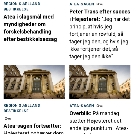
REGION SJÆLLAND
ATEA-SAGEN
BESTIKKELSE
Peter Trans efter succes
Atea i slagsmål med
i Højesteret:
"Jeg har det
myndigheder om
princip, at hvis jeg
forskelsbehandling
fortjener en røvfuld, så
efter bestikkelsessag
tager jeg den, og hvis jeg
ikke fortjener det, så
tager jeg den ikke"
REGION SJÆLLAND
ATEA-SAGEN
BESTIKKELSE
Overblik:
På mandag
sætter Højesteret det
Atea-sagen fortsætter:
endelige punktum i Atea-
Højesteret ophæver dom