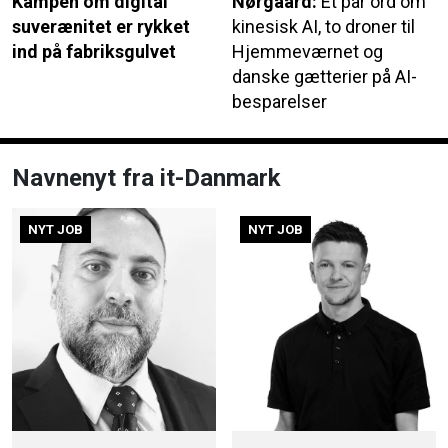
Kampen om digital
Nørgaard:
Et par ord om
suverænitet er rykket
kinesisk AI, to droner til
ind på fabriksgulvet
Hjemmeværnet og
danske gætterier på AI-
besparelser
Navnenyt fra it-Danmark
NYT JOB
NYT JOB