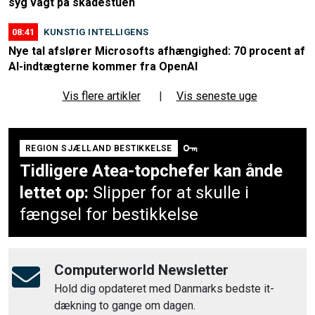
syg vagt på skadestuen
08:41
KUNSTIG INTELLIGENS
Nye tal afslører Microsofts afhængighed: 70 procent af
AI-indtægterne kommer fra OpenAI
Vis flere artikler
|
Vis seneste uge
REGION SJÆLLAND BESTIKKELSE
Tidligere Atea-topchefer kan ånde
lettet op:
Slipper for at skulle i
fængsel for bestikkelse
Computerworld Newsletter
Hold dig opdateret med Danmarks bedste it-
dækning to gange om dagen.