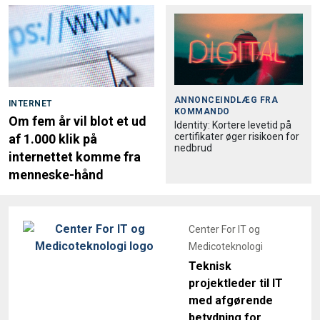
ANNONCEINDLÆG FRA
INTERNET
KOMMANDO
Om fem år vil blot et ud
Identity: Kortere levetid på
certifikater øger risikoen for
af 1.000 klik på
nedbrud
internettet komme fra
menneske-hånd
Center For IT og
Medicoteknologi
Teknisk
projektleder til IT
med afgørende
betydning for