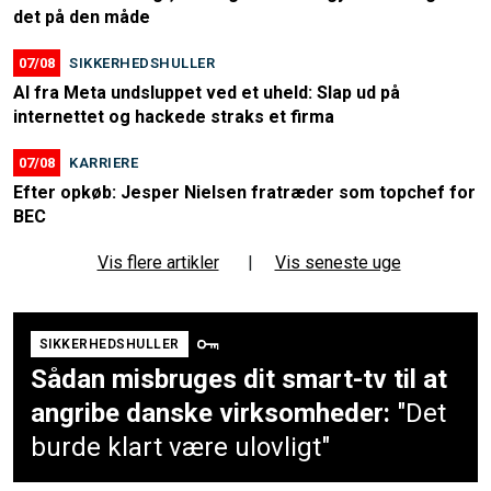
det på den måde
07/08
SIKKERHEDSHULLER
AI fra Meta undsluppet ved et uheld: Slap ud på
internettet og hackede straks et firma
07/08
KARRIERE
Efter opkøb: Jesper Nielsen fratræder som topchef for
BEC
Vis flere artikler
|
Vis seneste uge
SIKKERHEDSHULLER
Sådan misbruges dit smart-tv til at
angribe danske virksomheder:
"Det
burde klart være ulovligt"