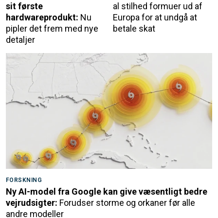
sit første
al stilhed formuer ud af
hardwareprodukt:
Nu
Europa for at undgå at
pipler det frem med nye
betale skat
detaljer
FORSKNING
Ny AI-model fra Google kan give væsentligt bedre
vejrudsigter:
Forudser storme og orkaner før alle
andre modeller