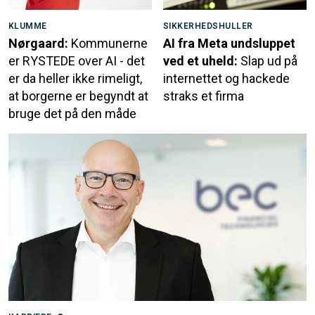
KLUMME
SIKKERHEDSHULLER
Nørgaard:
Kommunerne
AI fra Meta undsluppet
er RYSTEDE over AI - det
ved et uheld:
Slap ud på
er da heller ikke rimeligt,
internettet og hackede
at borgerne er begyndt at
straks et firma
bruge det på den måde