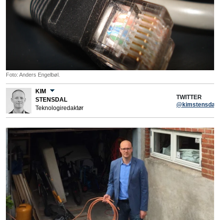
Foto: Anders Engelbøl.
KIM
TWITTER
STENSDAL
@kimstensdal
Teknologiredaktør