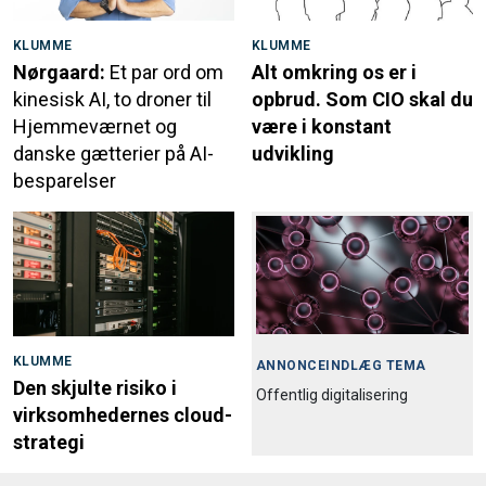
KLUMME
KLUMME
Nørgaard:
Et par ord om
Alt omkring os er i
kinesisk AI, to droner til
opbrud. Som CIO skal du
Hjemmeværnet og
være i konstant
danske gætterier på AI-
udvikling
besparelser
KLUMME
ANNONCEINDLÆG TEMA
Den skjulte risiko i
Offentlig digitalisering
virksomhedernes cloud-
strategi
Region Midtjylland