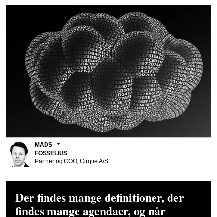
MADS
FOSSELIUS
Partner og COO, Cirque A/S
Der findes mange definitioner, der
findes mange agendaer, og når
mudderkastningen først går i gang,