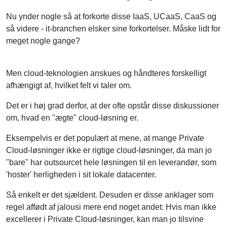
så videre - it-branchen elsker sine forkortelser. Måske lidt for
meget nogle gange?
Men cloud-teknologien anskues og håndteres forskelligt
afhængigt af, hvilket felt vi taler om.
Det er i høj grad derfor, at der ofte opstår disse diskussioner
om, hvad en "ægte" cloud-løsning er.
Eksempelvis er det populært at mene, at mange Private
Cloud-løsninger ikke er rigtige cloud-løsninger, da man jo
"bare" har outsourcet hele løsningen til en leverandør, som
'hoster' herligheden i sit lokale datacenter.
Så enkelt er det sjældent. Desuden er disse anklager som
regel affødt af jalousi mere end noget andet: Hvis man ikke
excellerer i Private Cloud-løsninger, kan man jo tilsvine
dem, der gør, og beskylde dem for ikke at levere et "ægte"
cloud-produkt.