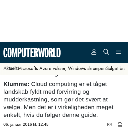
Aktuelt:
Microsofts Azure vokser, Windows skrumper
Salget bra
Personlig guide til cloud-junglen:
Public eller private cloud - gør det
overhovedet nogen forskel?
Klumme:
Cloud computing er et tåget
landskab fyldt med forvirring og
mudderkastning, som gør det svært at
vælge. Men det er i virkeligheden meget
enkelt, hvis du følger denne guide.
06. januar 2016 kl. 12.45