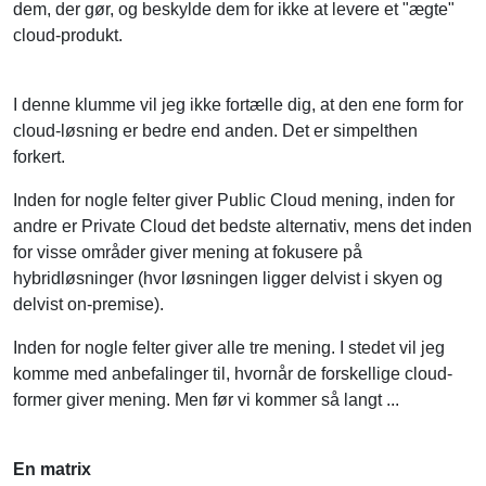
I denne klumme vil jeg ikke fortælle dig, at den ene form for
cloud-løsning er bedre end anden. Det er simpelthen
forkert.
Inden for nogle felter giver Public Cloud mening, inden for
andre er Private Cloud det bedste alternativ, mens det inden
for visse områder giver mening at fokusere på
hybridløsninger (hvor løsningen ligger delvist i skyen og
delvist on-premise).
Inden for nogle felter giver alle tre mening. I stedet vil jeg
komme med anbefalinger til, hvornår de forskellige cloud-
former giver mening. Men før vi kommer så langt ...
En matrix
For at anskueliggøre hvad i alverden, jeg taler om, har jeg
opstillet de forskellige cloud-former og as-a-Service-felter i