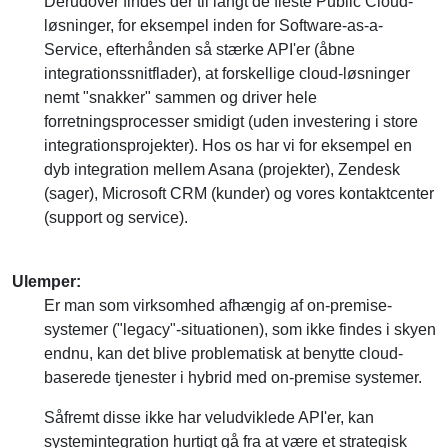
Service, efterhånden så stærke API'er (åbne
integrationssnitflader), at forskellige cloud-løsninger
nemt "snakker" sammen og driver hele
forretningsprocesser smidigt (uden investering i store
integrationsprojekter). Hos os har vi for eksempel en
dyb integration mellem Asana (projekter), Zendesk
(sager), Microsoft CRM (kunder) og vores kontaktcenter
(support og service).
Ulemper:
Er man som virksomhed afhængig af on-premise-
systemer ("legacy"-situationen), som ikke findes i skyen
endnu, kan det blive problematisk at benytte cloud-
baserede tjenester i hybrid med on-premise systemer.
Såfremt disse ikke har veludviklede API'er, kan
systemintegration hurtigt gå fra at være et strategisk
mål til en strategisk hæmsko.