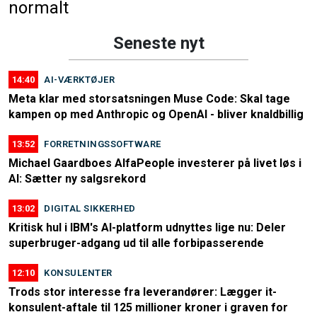
Seneste nyt
14:40
AI-VÆRKTØJER
Meta klar med storsatsningen Muse Code: Skal tage
kampen op med Anthropic og OpenAI - bliver knaldbillig
13:52
FORRETNINGSSOFTWARE
Michael Gaardboes AlfaPeople investerer på livet løs i
AI: Sætter ny salgsrekord
13:02
DIGITAL SIKKERHED
Kritisk hul i IBM's AI-platform udnyttes lige nu: Deler
superbruger-adgang ud til alle forbipasserende
12:10
KONSULENTER
Trods stor interesse fra leverandører: Lægger it-
konsulent-aftale til 125 millioner kroner i graven for
altid