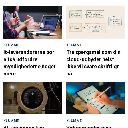
KLUMME
KLUMME
It-leverandørerne bør
Tre spørgsmål som din
altså udfordre
cloud-udbyder helst
myndighederne noget
ikke vil svare skriftligt
mere
på
KLUMME
KLUMME
AI-regningen kan
Virksomheder øver
eksplodere, hvis jeres
brandalarm:
Men øver du